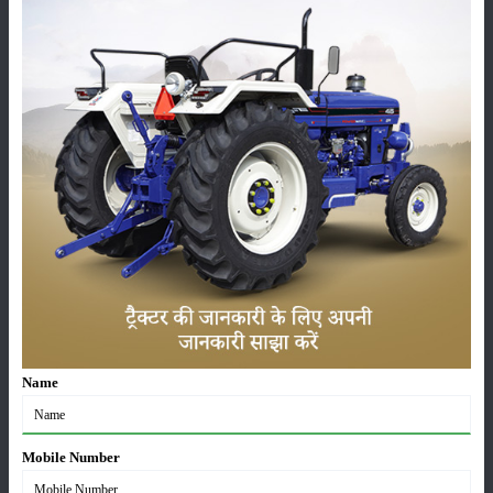
फसल
भंडारण
कीटनाशक
पशुपालन
कृषि यंत्र
समाचार
Name
सम्पादकीय
अन्य
Mobile Number