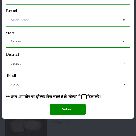
पूसा बासमती 1882: सूखे में भी बेहतरीन उत्पादन देने वाली
भारत की पहली सूखा-सहिष्णु बासमती किस्म
Brand
22-Jun-2026
करेले की खेती कैसे करें: होगी लाखों रुपए की कमाई
State
29-May-2026
Select
District
सीताफल की खेती कैसे करें: होगी लाखों रुपए की कमाई
Select
21-May-2026
Tehsil
Select
ग्वार की खेती कैसे करें: जानें खेती का सही समय और उन्नत
किस्में
**अगर आप लोन पर ट्रैक्टर लेना चाहते है तो 'बॉक्स' में
टिक
करें।
17-May-2026
Submit
हींग की खेती कैसे करें: होंगी लाखों रुपए की कमाई
06-May-2026