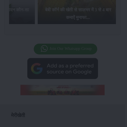
का उत्पादन कौन-सा
बेबी कॉर्न की खेती से सालभर में 3 से 4 बार
है...
कमाऐं मुनाफा...
Join Our Whatsapp Group
मेरीखेती