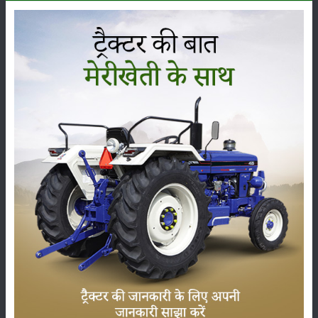
कृषि यंत्र
समाचार
सम्पादकीय
अन्य
पूसा बासमती 1882: सूखे में भी बेहतरीन उत्पादन देने वाली
भारत की पहली सूखा-सहिष्णु बासमती किस्म
22-Jun-2026
करेले की खेती कैसे करें: होगी लाखों रुपए की कमाई
29-May-2026