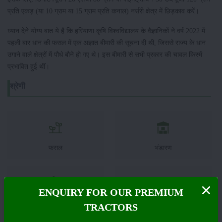
प्रति एकड़ (या 10 ग्राम या 15 ग्राम प्रति कनाल) नर्सरी क्षेत्र में छिड़काव करें।
ध्यान देने योग्य बात ये है कि हरियाणा कृषि विश्वविद्यालय के वैज्ञानिकों ने वर्ष 2022 में
पहली बार धान की फसल में एक अज्ञात बीमारी की सूचना दी थी, जिससे राज्य के धान
उगाने वाले क्षेत्रों में पौधे बौने हो गए थे। इस बीमारी से सभी प्रकार की चावल किस्में
प्रभावित हुई थीं।
श्रेणी
फसल
भंडारण
ENQUIRY FOR OUR PREMIUM
कीटनाशक
पशुपालन
TRACTORS