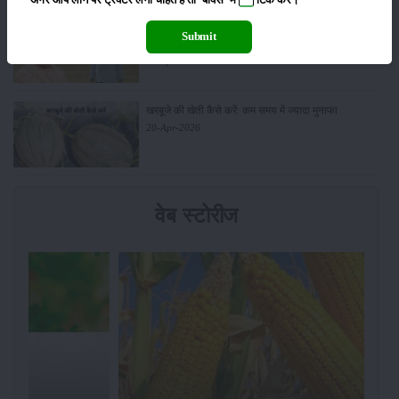
**अगर आप लोन पर ट्रैक्टर लेना चाहते है तो 'बॉक्स' में
टिक
करें।
सरकार से किसानों को बड़ी राहत - बिना फार्मर रजिस्ट्रेशन के
Submit
बेच सकेंगे गेहूं
21-Apr-2026
खरबूजे की खेती कैसे करें: कम समय में ज्यादा मुनाफा
20-Apr-2026
वेब स्टोरीज