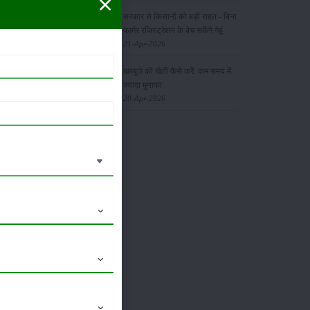
 हैं, जो
सरकार से किसानों को बड़ी राहत - बिना
फार्मर रजिस्ट्रेशन के बेच सकेंगे गेहूं
21-Apr-2026
खरबूजे की खेती कैसे करें: कम समय में
दी फसलों के
ज्यादा मुनाफा
20-Apr-2026
 की यह
 और फुटकर