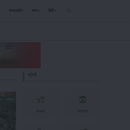
सम्पादकीय
अन्य
हिंदी
श्रेणी
सल
सब्जियां
फसल
भंडारण