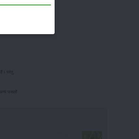
िलती ही
ं। परंतु,
 अन्य फसलों