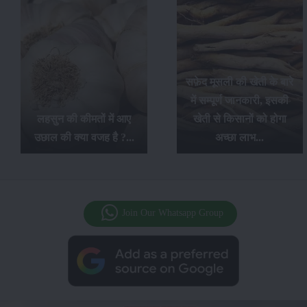
सफ़ेद मूसली की खेती के बारे
में सम्पूर्ण जानकारी, इसकी
लहसुन की कीमतों में आए
खेती से किसानों को होगा
उछाल की क्या वजह है ?...
अच्छा लाभ...
Join Our Whatsapp Group