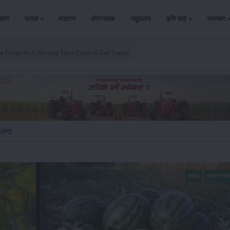
ैक्टर
फसल
भंडारण
कीटनाशक
पशुपालन
कृषि यंत्र
समाचार
d Profits By Cultivating These Crops In Zaid Season
लेगा
फसल
बागवानी फ