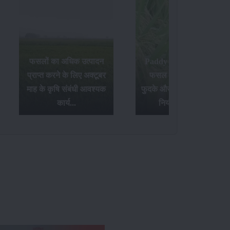
फसलों का अधिक उत्पादन
Paddy Insects - धान की
प्राप्त करने के लिए अक्टूबर
फसल में लगने वाले पौध
माह के कृषि संबंधी आवश्यक
फुदके और तना छेदक किट के
कार्य...
नियंत्रण उपाय...