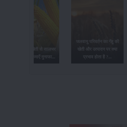
जलवायु परिवर्तन का गेंहू की
बेबी कॉर्न की खेती से सालभर
खेती और उत्पादन पर क्या
में 3 से 4 बार कमाऐं मुनाफा...
प्रभाव होता है ?...