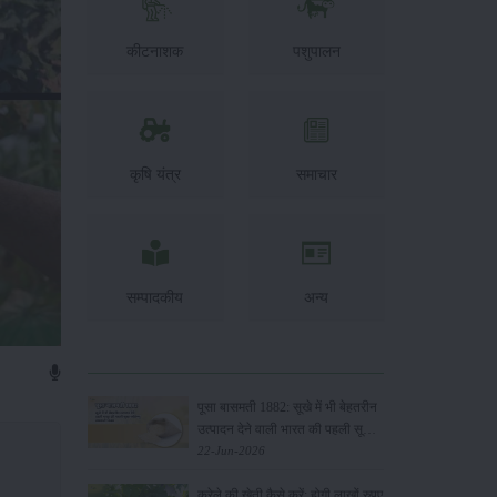
कीटनाशक
पशुपालन
कृषि यंत्र
समाचार
सम्पादकीय
अन्य
पूसा बासमती 1882: सूखे में भी बेहतरीन
उत्पादन देने वाली भारत की पहली सूखा-
सहिष्णु बासमती किस्म
22-Jun-2026
करेले की खेती कैसे करें: होगी लाखों रुपए