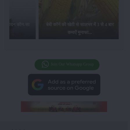
का उत्पादन कौन-सा
बेबी कॉर्न की खेती से सालभर में 3 से 4 बार
है...
कमाऐं मुनाफा...
Join Our Whatsapp Group