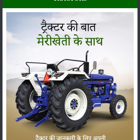
कीटनाशक
पशुपालन
कृषि यंत्र
समाचार
सम्पादकीय
अन्य
पूसा बासमती 1882: सूखे में भी बेहतरीन उत्पादन देने वाली
भारत की पहली सूखा-सहिष्णु बासमती किस्म
22-Jun-2026
करेले की खेती कैसे करें: होगी लाखों रुपए की कमाई
29-May-2026