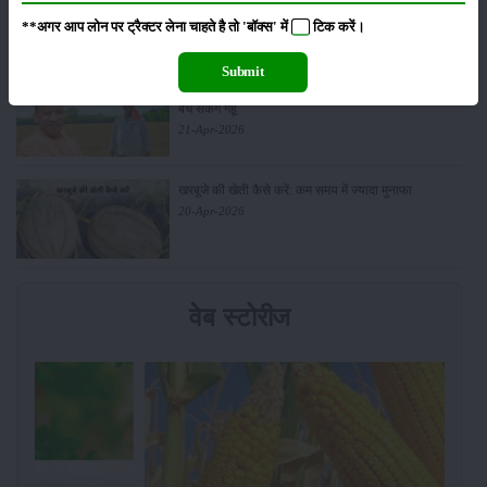
जानकारी
27-Apr-2026
**अगर आप लोन पर ट्रैक्टर लेना चाहते है तो 'बॉक्स' में
टिक
करें।
Submit
सरकार से किसानों को बड़ी राहत - बिना फार्मर रजिस्ट्रेशन के
बेच सकेंगे गेहूं
21-Apr-2026
खरबूजे की खेती कैसे करें: कम समय में ज्यादा मुनाफा
20-Apr-2026
वेब स्टोरीज