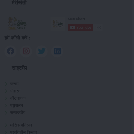
मेरीखेती
हमें फॉलो करें :
साइटमैप
फसल
भंडारण
कीटनाशक
पशुपालन
सम्पादकीय
मासिक पत्रिका
प्रगतिशील किसान