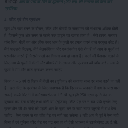
ये भी पढ़ें:
आम के पत्तों के सिरे के झुलसने (टिप बर्न) की समस्या को कैसे करें
प्रबंधित?
4. कीट एवं रोग प्रबंधन
फूल और फल बनने के दौरान, कीट और बीमारी के संक्रमण की संभावना अधिक होती
है, जिससे फूल और समय से पहले फल झड़ने का खतरा होता है। मैंगो हॉपर, फ्लावर
गॉल मिज, मीली बग और लीफ वेबर आम के फूलों पर हमला करने वाले प्रमुख कीट हैं।
मैंगो पाउडरी मिल्ड्यू, मैंगो मैलफॉर्मेशन और एन्थ्रेक्नोज ऐसे रोग हैं जो आम के फूलों को
प्रभावित करते हैं जिससे फलों का विकास कम हो जाता है। फलों की पैदावार बढ़ाने के
लिए आम के फूलों में कीटों और बीमारियों के लक्षण और प्रबंधन की जाँच करें - आम के
फूलों में रोग और कीट प्रबंधन करना चाहिए।
विगत 4 – 5 वर्ष से बिहार में मीली बग (गुजिया) की समस्या साल दर साल बढ़ते जा रही
है। इस कीट के प्रबंधन के लिए आवश्यक है कि दिसम्बर- जनवरी में बाग के आस पास
सफाई करके मिट्टी में क्लोरपायरीफास 1.5 डी. धूल @ 250 ग्राम प्रति पेड का
बुरकाव कर देना चाहिए तथा मीली बग (गुजिया) कीट पेड़ पर न चढ सकें इसके लिए
एल्काथीन की 45 सेमी की पट्टी आम के मुख्य तने के चारों तरफ सुतली से बांध देना
चाहिए। ऐसा करने से यह कीट पेड़ पर नही चढ़ सकेगा । यदि आप ने पूर्व में ऐसा नही
किया है एवं गुजिया कीट पेड पर चढ गया हो तो ऐसी अवस्था में डाएमेथोएट 30 ई.सी.