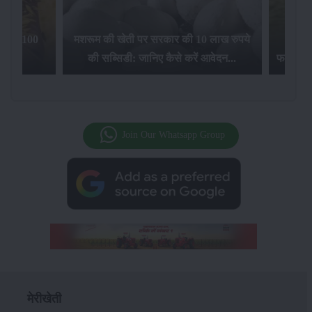
िलेगा 100
मशरूम की खेती पर सरकार की 10 लाख रुपये
की सब्सिडी: जानिए कैसे करें आवेदन...
फसल बीम
Join Our Whatsapp Group
मेरीखेती