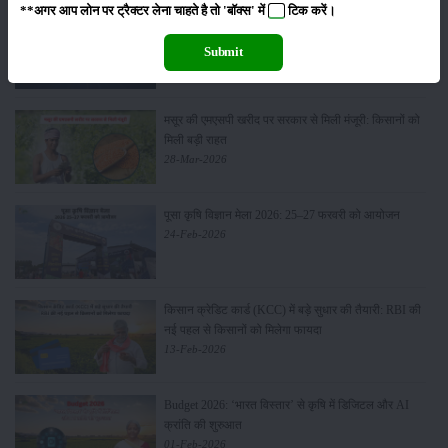
**अगर आप लोन पर ट्रैक्टर लेना चाहते है तो 'बॉक्स' में
टिक
करें।
Sonalika Tractors Achieves Record Sales of 1,80,504
Units in FY’26
Submit
02-Apr-2026
मसूर की एमएसपी खरीद पर सरकार से मिली मंजूरी: किसानों को
मिली बड़ी राहत
28-Mar-2026
पूसा कृषि विज्ञान मेला 2026: 25–27 फरवरी को आयोजन
24-Feb-2026
किसान क्रेडिट कार्ड (KCC) में बड़े सुधार की तैयारी: RBI की
नई पहल से किसानों को मिलेगा फायदा
13-Feb-2026
Budget 2026: ‘भारत विस्तार’ से कृषि में डिजिटल और AI
क्रांति की शुरुआत
01-Feb-2026