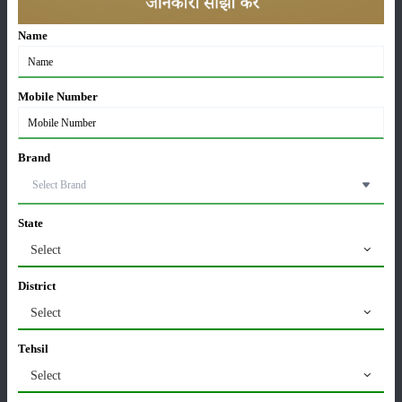
Name
कृषि यंत्र
समाचार
Mobile Number
Brand
सम्पादकीय
अन्य
State
Select
लाड़ली बहना योजना की 36वीं किस्त जारी, करोड़ों महिलाओं के
खातों में पहुंचे 1500 रुपये
District
16-May-2026
Select
ट्रैक्टर बिक्री में महिंद्रा ने अप्रैल 2026 में दर्ज की 20% से
Tehsil
अधिक वृद्धि
Select
01-May-2026