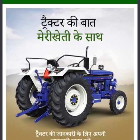
कैसे कर सकते हैं आवेदन ?
इच्छुक किसान, कृत्रिम गर्भाधान तकनीशियन और सहकारी व दुग्ध उत्पादक कम्पनियां
30 सितंबर के पहले तक गोपाल रत्न पुरस्कार को प्राप्त करने के लिए भारत सरकार की
ऑफिसियल वेबसाइट
https://awards.gov.in
में जाकर ऑनलाइन माध्यम से अपना
आवेदन कर सकते हैं। आवेदन करते वक़्त किसान आधार कार्ड, बैंक खाता, फोटो,
मोबाइल नंबर, पशु की जानकारी वाले कागजात ज़रूर साथ रखें। आवेदन करते वक़्त
इनकी जरुरत पड़ सकती है।
श्रेणी
फसल
भंडारण
कीटनाशक
पशुपालन