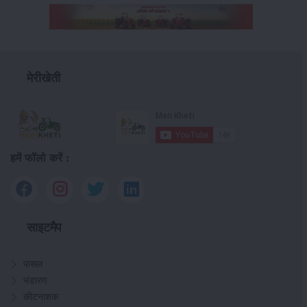
मेरीखेती
हमें फॉलो करें :
साइटमैप
फसल
भंडारण
कीटनाशक