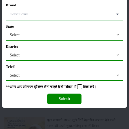
फसल
भंडारण
Brand
State
कीटनाशक
पशुपालन
Select
District
Select
कृषि यंत्र
समाचार
Tehsil
Select
**अगर आप लोन पर ट्रैक्टर लेना चाहते है तो 'बॉक्स' में
टिक
करें।
सम्पादकीय
अन्य
Submit
पूसा बासमती 1882: सूखे में भी बेहतरीन उत्पादन देने वाली
भारत की पहली सूखा-सहिष्णु बासमती किस्म