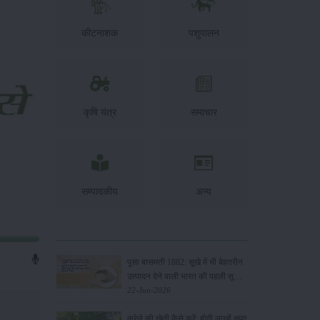
कीटनाशक
पशुपालन
कृषि यंत्र
समाचार
सम्पादकीय
अन्य
पूसा बासमती 1882: सूखे में भी बेहतरीन
उत्पादन देने वाली भारत की पहली सूखा-
सहिष्णु बासमती किस्म
22-Jun-2026
करेले की खेती कैसे करें: होगी लाखों रुपए