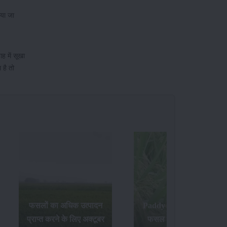
िया जा
ह में सूखा
 है तो
Paddy Insects - धान की
फसल में लगने वाले पौध
जेनेटिकली मॉडिफाइड सरसों