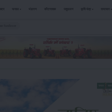
ैक्टर
फसल
भंडारण
कीटनाशक
पशुपालन
कृषि यंत्र
समाचार
te Sunflower
फसल
खाद