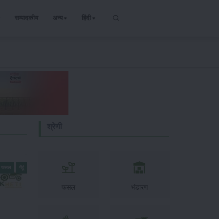
सम्पादकीय
अन्य
हिंदी
श्रेणी
्य फसल
गेंहूं
फसल
भंडारण