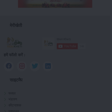
मेरीखेती
हमें फॉलो करें :
साइटमैप
फसल
भंडारण
कीटनाशक
पशुपालन