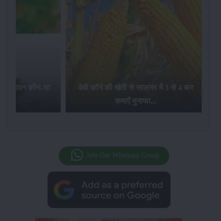
का उत्पादन कौन-सा
बेबी कॉर्न की खेती से सालभर में 3 से 4 बार
है...
कमाऐं मुनाफा...
Join Our Whatsapp Group