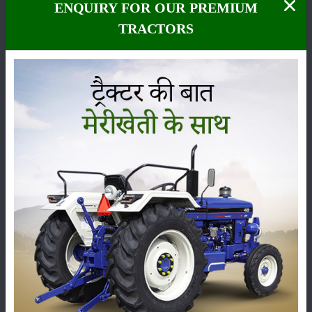
ENQUIRY FOR OUR PREMIUM
TRACTORS
कीटनाशक
पशुपालन
कृषि यंत्र
समाचार
सम्पादकीय
अन्य
पूसा बासमती 1882: सूखे में भी बेहतरीन उत्पादन देने वाली
भारत की पहली सूखा-सहिष्णु बासमती किस्म
22-Jun-2026