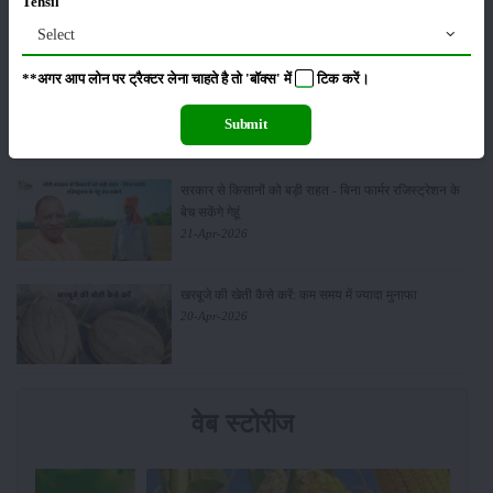
Tehsil
और उन्नत तकनीकें
03-May-2026
Select
**अगर आप लोन पर ट्रैक्टर लेना चाहते है तो 'बॉक्स' में
टिक
करें।
आधुनिक तकनीक से चीकू की खेती कैसे करें: जानें पूरी
जानकारी
Submit
27-Apr-2026
सरकार से किसानों को बड़ी राहत - बिना फार्मर रजिस्ट्रेशन के
बेच सकेंगे गेहूं
21-Apr-2026
खरबूजे की खेती कैसे करें: कम समय में ज्यादा मुनाफा
20-Apr-2026
वेब स्टोरीज