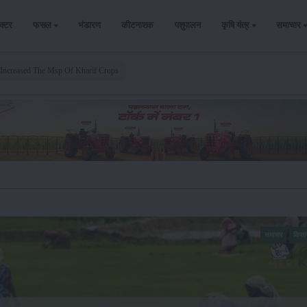
ैक्टर
फसल
भंडारण
कीटनाशक
पशुपालन
कृषि यंत्र
समाचार
Increased The Msp Of Kharif Crops
समाचार
किसा