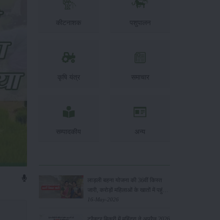
कीटनाशक
पशुपालन
कृषि यंत्र
समाचार
सम्पादकीय
अन्य
लाड़ली बहना योजना की 36वीं किस्त
जारी, करोड़ों महिलाओं के खातों में पहुंचे
1500 रुपये
16-May-2026
ट्रैक्टर बिक्री में महिंद्रा ने अप्रैल 2026