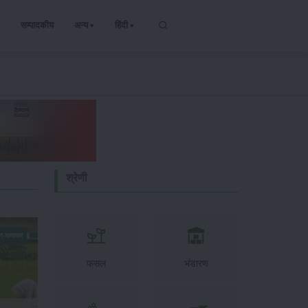
सम्पादकीय
अन्य
हिंदी
श्रेणी
न-समाचार
फसल
भंडारण