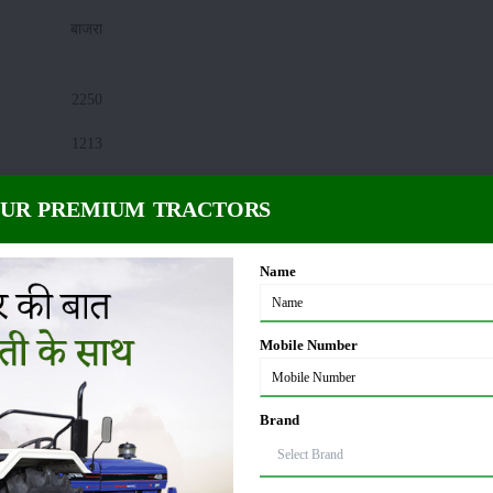
बाजरा
2250
1213
100
OUR PREMIUM TRACTORS
85
Name
रागी
3377
Mobile Number
2251
Brand
82
50