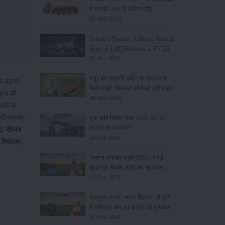
में दर्ज की 20% से अधिक वृद्धि
01-May-2026
Sonalika Tractors Achieves Record
Sales of 1,80,504 Units in FY’26
02-Apr-2026
मसूर की एमएसपी खरीद पर सरकार से
ी बढ़ाया
मिली मंजूरी: किसानों को मिली बड़ी राहत
ूल्य को
28-Mar-2026
जाफे के
ानी सेसामम
पूसा कृषि विज्ञान मेला 2026: 25–27
फरवरी को आयोजन
द, सीजन
24-Feb-2026
 क्विंटल)
किसान क्रेडिट कार्ड (KCC) में बड़े
सुधार की तैयारी: RBI की नई पहल से
किसानों को मिलेगा फायदा
13-Feb-2026
Budget 2026: ‘भारत विस्तार’ से कृषि
में डिजिटल और AI क्रांति की शुरुआत
01-Feb-2026