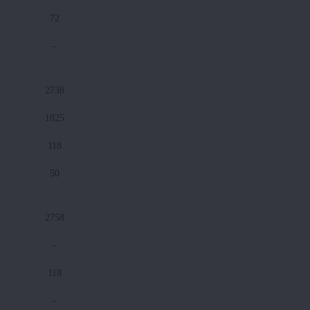
72
-
2738
1825
118
50
2758
-
118
-