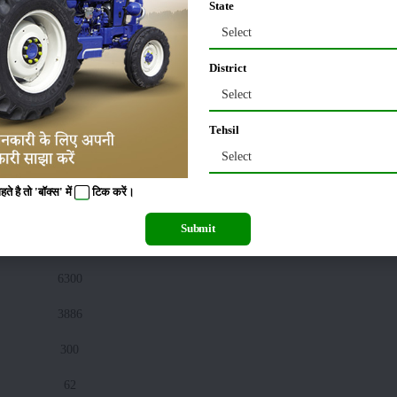
State
मक्का
Select
District
1870
Select
1246
Tehsil
20
Select
50
 है तो 'बॉक्स' में
टिक
करें।
तुअर (अरहर)
Submit
6300
3886
300
62