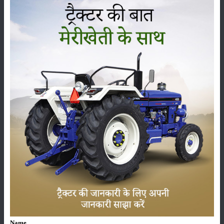
कृषि यंत्र
समाचार
सम्पादकीय
अन्य
लाड़ली बहना योजना की 36वीं किस्त जारी, करोड़ों महिलाओं के
खातों में पहुंचे 1500 रुपये
16-May-2026
ट्रैक्टर बिक्री में महिंद्रा ने अप्रैल 2026 में दर्ज की 20% से
अधिक वृद्धि
01-May-2026
Sonalika Tractors Achieves Record Sales of 1,80,504
Units in FY’26
02-Apr-2026
Name