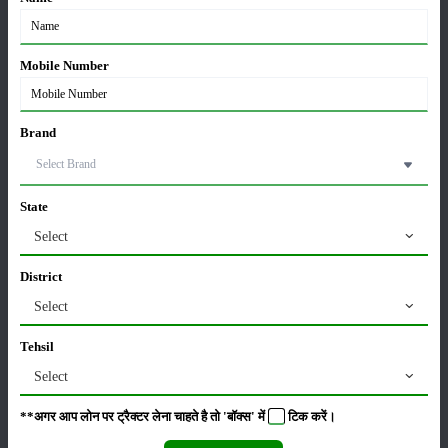
मसूर की एमएसपी खरीद पर सरकार से मिली मंजूरी: किसानों को
मिली बड़ी राहत
Mobile Number
28-Mar-2026
पूसा कृषि विज्ञान मेला 2026: 25–27 फरवरी को आयोजन
Brand
24-Feb-2026
State
किसान क्रेडिट कार्ड (KCC) में बड़े सुधार की तैयारी: RBI की
Select
नई पहल से किसानों को मिलेगा फायदा
13-Feb-2026
District
Select
Budget 2026: ‘भारत विस्तार’ से कृषि में डिजिटल और AI
क्रांति की शुरुआत
Tehsil
01-Feb-2026
Select
किसानों के लिए बड़ी सौगात: सूर्य योजना में बदलाव, अब सोलर
**अगर आप लोन पर ट्रैक्टर लेना चाहते है तो 'बॉक्स' में
टिक
करें।
पंप पर 90% तक सब्सिडी!