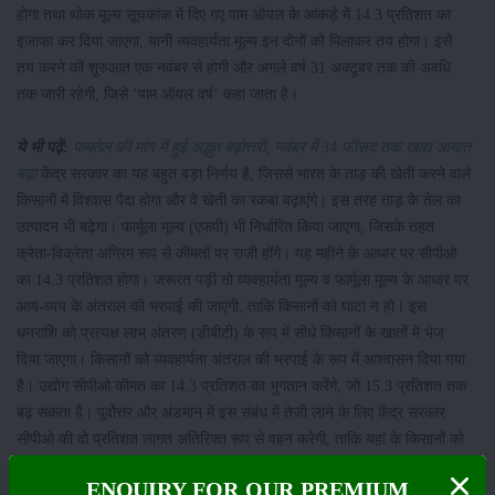
होगा तथा थोक मूल्य सूचकांक में दिए गए पाम ऑयल के आंकड़े में 14.3 प्रतिशत का
इजाफा कर दिया जाएगा, यानी व्यवहार्यता मूल्य इन दोनों को मिलाकर तय होगा। इसे
तय करने की शुरुआत एक नवंबर से होगी और अगले वर्ष 31 अक्टूबर तक की अवधि
तक जारी रहेगी, जिसे ‘पाम ऑयल वर्ष’ कहा जाता है।
ये भी पढ़ें:
पामतेल की मांग में हुई अद्भुत बढ़ोत्तरी, नवंबर में 34 फीसद तक खाद्य आयात
बढ़ा
केंद्र सरकार का यह बहुत बड़ा निर्णय है, जिससे भारत के ताड़ की खेती करने वाले
किसानों में विश्वास पैदा होगा और वे खेती का रकबा बढ़ाएंगे। इस तरह ताड़ के तेल का
उत्पादन भी बढ़ेगा। फार्मूला मूल्य (एफपी) भी निर्धारित किया जाएगा, जिसके तहत
क्रेता-विक्रेता अग्रिम रूप से कीमतों पर राजी होंगे। यह महीने के आधार पर सीपीओ
का 14.3 प्रतिशत होगा। जरूरत पड़ी तो व्यवहार्यता मूल्य व फार्मूला मूल्य के आधार पर
आय-व्यय के अंतराल की भरपाई की जाएगी, ताकि किसानों को घाटा न हो। इस
धनराशि को प्रत्यक्ष लाभ अंतरण (डीबीटी) के रूप में सीधे किसानों के खातों में भेज
दिया जाएगा। किसानों को व्यवहार्यता अंतराल की भरपाई के रूप में आश्वासन दिया गया
है। उद्योग सीपीओ कीमत का 14.3 प्रतिशत का भुगतान करेंगे, जो 15.3 प्रतिशत तक
बढ़ सकता है। पूर्वोत्तर और अंडमान में इस संबंध में तेजी लाने के लिए केंद्र सरकार
सीपीओ की दो प्रतिशत लागत अतिरिक्त रूप से वहन करेगी, ताकि यहां के किसानों को
देश के अन्य स्थानों के किसानों के बराबर भुगतान सुनिश्चित हो सके।
ENQUIRY FOR OUR PREMIUM
पुराने बागों को चालू करेंगे