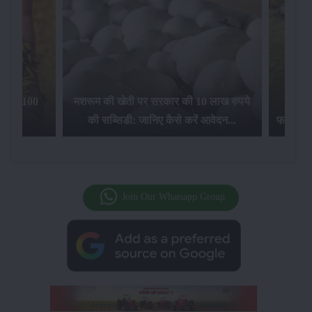
िलेगा 100
मशरूम की खेती पर सरकार की 10 लाख रुपये
की सब्सिडी: जानिए कैसे करें आवेदन...
फसल बीम
Join Our Whatsapp Group