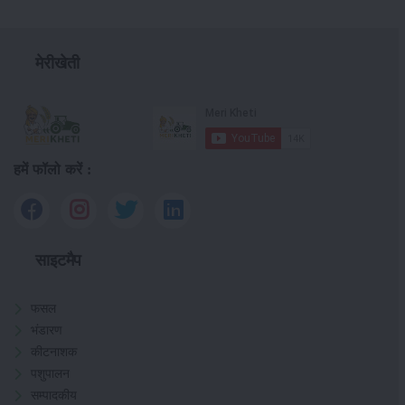
मेरीखेती
हमें फॉलो करें :
साइटमैप
फसल
भंडारण
कीटनाशक
पशुपालन
सम्पादकीय