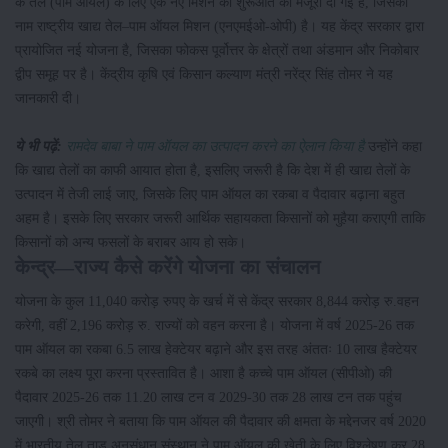
के तेल (पाम ऑयल) के लिए एक नए मिशन की शुरूआत को मंजूरी दी गई है, जिसका
नाम राष्ट्रीय खाद्य तेल–पाम ऑयल मिशन (एनएमईओ-ओपी) है। यह केंद्र सरकार द्वारा
प्रायोजित नई योजना है, जिसका फोकस पूर्वोत्तर के क्षेत्रों तथा अंडमान और निकोबार
द्वीप समूह पर है। केंद्रीय कृषि एवं किसान कल्याण मंत्री नरेंद्र सिंह तोमर ने यह
जानकारी दी।
ये भी पढ़ें:
रामदेव बाबा ने पाम ऑयल का उत्पादन करने का ऐलान किया है
उन्होंने कहा
कि खाद्य तेलों का काफी आयात होता है, इसलिए जरूरी है कि देश में ही खाद्य तेलों के
उत्पादन में तेजी लाई जाए, जिसके लिए पाम ऑयल का रकबा व पैदावार बढ़ाना बहुत
अहम है। इसके लिए सरकार जरूरी आर्थिक सहायकता किसानों को मुहैया कराएगी ताकि
किसानों को अन्य फसलों के बराबर आय हो सके।
केन्द्र—राज्य कैसे करेंगे योजना का संचालन
योजना के कुल 11,040 करोड़ रुपए के खर्च में से केंद्र सरकार 8,844 करोड़ रु.वहन
करेगी, वहीं 2,196 करोड़ रु. राज्यों को वहन करना है। योजना में वर्ष 2025-26 तक
पाम ऑयल का रकबा 6.5 लाख हेक्टेयर बढ़ाने और इस तरह अंततः 10 लाख हैक्टेयर
रकबे का लक्ष्य पूरा करना प्रस्तावित है। आशा है कच्चे पाम ऑयल (सीपीओ) की
पैदावार 2025-26 तक 11.20 लाख टन व 2029-30 तक 28 लाख टन तक पहुंच
जाएगी। श्री तोमर ने बताया कि पाम ऑयल की पैदावार की क्षमता के मद्देनजर वर्ष 2020
में भारतीय तेल ताड़ अनुसंधान संस्थान ने पाम ऑयल की खेती के लिए विश्लेषण कर 28