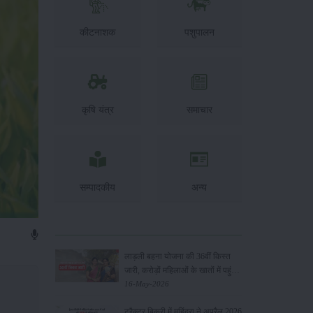
कीटनाशक
पशुपालन
कृषि यंत्र
समाचार
सम्पादकीय
अन्य
लाड़ली बहना योजना की 36वीं किस्त
जारी, करोड़ों महिलाओं के खातों में पहुंचे
1500 रुपये
16-May-2026
ट्रैक्टर बिक्री में महिंद्रा ने अप्रैल 2026