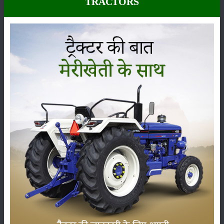
TRACTORS
कीटनाशक
पशुपालन
कृषि यंत्र
समाचार
सम्पादकीय
अन्य
पूसा बासमती 1882: सूखे में भी बेहतरीन उत्पादन देने वाली
भारत की पहली सूखा-सहिष्णु बासमती किस्म
22-Jun-2026
करेले की खेती कैसे करें: होगी लाखों रुपए की कमाई
29-May-2026