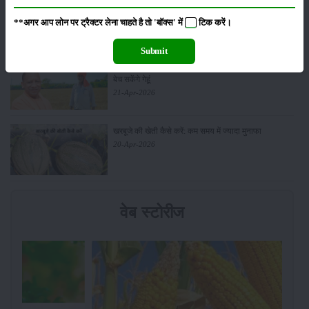
आधुनिक तकनीक से चीकू की खेती कैसे करें: जानें पूरी
जानकारी
**अगर आप लोन पर ट्रैक्टर लेना चाहते है तो 'बॉक्स' में
टिक
करें।
27-Apr-2026
Submit
सरकार से किसानों को बड़ी राहत - बिना फार्मर रजिस्ट्रेशन के
बेच सकेंगे गेहूं
21-Apr-2026
खरबूजे की खेती कैसे करें: कम समय में ज्यादा मुनाफा
20-Apr-2026
वेब स्टोरीज