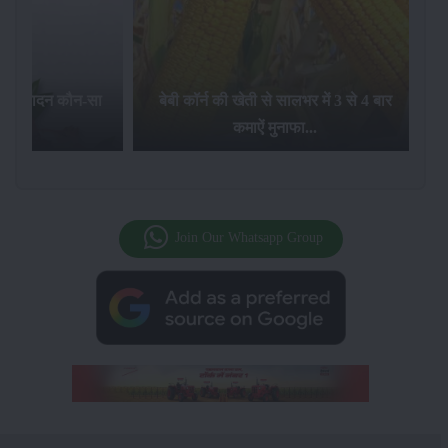
उत्पादन कौन-सा
बेबी कॉर्न की खेती से सालभर में 3 से 4 बार
जलव
.
कमाऐं मुनाफा...
Join Our Whatsapp Group