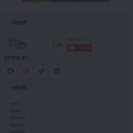
मेरीखेती
हमें फॉलो करें :
साइटमैप
फसल
भंडारण
कीटनाशक
पशुपालन
सम्पादकीय