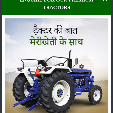
TRACTORS
कीटनाशक
पशुपालन
कृषि यंत्र
समाचार
सम्पादकीय
अन्य
पूसा बासमती 1882: सूखे में भी बेहतरीन उत्पादन देने वाली
भारत की पहली सूखा-सहिष्णु बासमती किस्म
22-Jun-2026