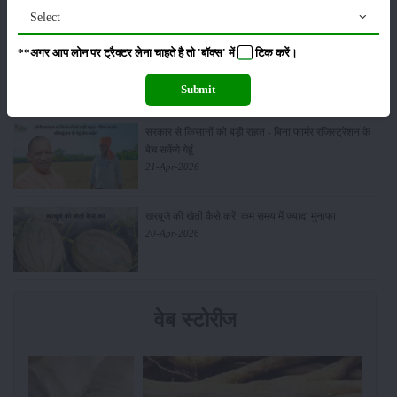
Select
आधुनिक तकनीक से चीकू की खेती कैसे करें: जानें पूरी
**अगर आप लोन पर ट्रैक्टर लेना चाहते है तो 'बॉक्स' में
टिक
करें।
जानकारी
27-Apr-2026
Submit
सरकार से किसानों को बड़ी राहत - बिना फार्मर रजिस्ट्रेशन के
बेच सकेंगे गेहूं
21-Apr-2026
खरबूजे की खेती कैसे करें: कम समय में ज्यादा मुनाफा
20-Apr-2026
वेब स्टोरीज