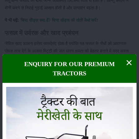
लघु धान्य फसलों का बोया जाना अधिकतर छिटकवां विधि से होता है। किन्तु कतारों में
बोनी करने से निराई गुड़ाई आसान होती है और उत्पादन बढ़ता है।
ये भी पढ़ें:
चिया सीड्स क्या हैं? चिया सीड्स की खेती कैसे करें?
फसल में उर्वरक और खाद प्रबंधन
जैविक खाद डालना हमेशा फायदेमंद होता है क्योंकि यह फसल के पौधों को आवश्यक
पोषक तत्व देने के अलावा मिट्टी की जल धारण क्षमता को बेहतर बनाने में मदद करता
है।
ENQUIRY FOR OUR PREMIUM
बुवाई से लगभग एक महीने पहले फसल को 5 से 10 टन/हेक्टेयर FYM के साथ खाद
TRACTORS
देना चाहिए।
40 किलोग्राम नाइट्रोजन, 20 किलोग्राम फॉस्फोरस और 20 किलोग्राम पोटाश प्रति
हेक्टेयर डालें। खेत में बुवाई के समय सभी उर्वरक डाल सकते हैं।
सिंचाई प्रबंधन
सूखे के दौरान, सूखे की गंभीरता और मिट्टी के प्रकार के आधार पर हर 10-25 दिनों में
सिंचाई की आवश्यकता होती है।