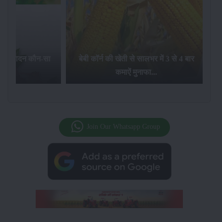
का उत्पादन कौन-सा
बेबी कॉर्न की खेती से सालभर में 3 से 4 बार
है...
कमाऐं मुनाफा...
Join Our Whatsapp Group