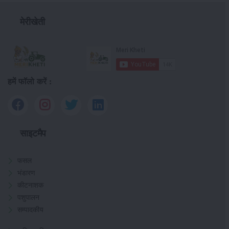
मेरीखेती
हमें फॉलो करें :
साइटमैप
फसल
भंडारण
कीटनाशक
पशुपालन
सम्पादकीय