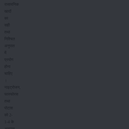
रासायनिक
खादों
का
सही
तथा
निश्चित
अनुपात
में
प्रयोग
होना
चाहिए
।
नाइट्रोजन,
फास्फोरस
तथा
पोटाश
को 2-
1-4 के
अनुपात