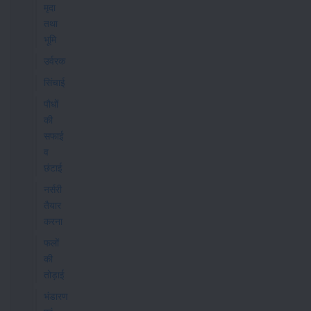
मृदा
तथा
भूमि
उर्वरक
सिंचाई
पौधों
की
सफाई
व
छंटाई
नर्सरी
तैयार
करना
फलों
की
तोड़ाई
भंडारण