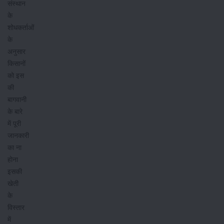
संस्थान
के
शोधकर्ताओं
के
अनुसार
किसानों
को इस
की
बागवानी
के बारे
में पूरी
जानकारी
का ना
होना
इसकी
खेती
के
विस्तार
में