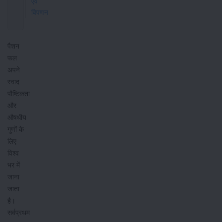
एवं
विपणन
पैशन
फल
अपने
स्वाद
पौष्टिकता
और
औषधीय
गुणों के
लिए
विश्व
भर में
जाना
जाता
है।
सर्वप्रथम