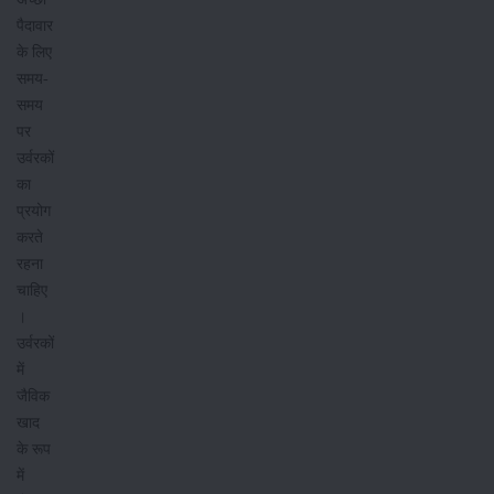
पैदावार
के लिए
समय-
समय
पर
उर्वरकों
का
प्रयोग
करते
रहना
चाहिए
।
उर्वरकों
में
जैविक
खाद
के रूप
में