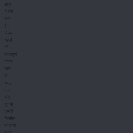
क्षेत्र
में होने
लगी
है।
विडंबना
यह है
की
महत्वपूर्ण
पोषक
तत्वों
से
भरपूर
फल
होते
हुए भी
इसकी
नियमित
बागवानी
हमारे