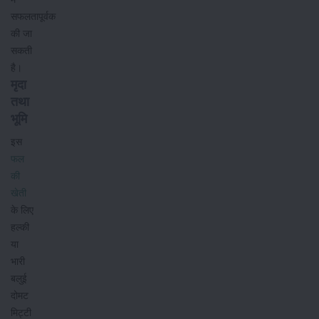
सफलतापूर्वक
की जा
सकती
है।
मृदा
तथा
भूमि
इस
फल
की
खेती
के लिए
हल्की
या
भारी
बलुई
दोमट
मिट्टी