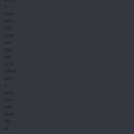
में
डालना
चाहिए।
इसके
अलावा
अन्य
पोषक
तत्वों
का भी
निश्चित
मात्रा
में
प्रयोग
करना
चाहिए,
जिससे
पौधों
की