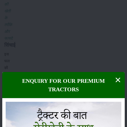
की
खेती
के
तरीके
और
फायदे
सिंचाई
इस
फल
की
अच्छी
ENQUIRY FOR OUR PREMIUM
पैदावार
के लिए
TRACTORS
इसमें
समय
समय
पर
सिंचाई