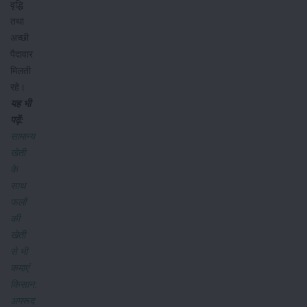
वृद्धि
तथा
अच्छी
पैदावार
मिलती
रहे।
यह भी
पढ़ें:
सामान्य
खेती
के
साथ
फलों
की
खेती
से भी
कमाएं
किसान:
अमरूद