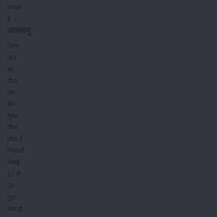
बाधक
है ।
जलवायु
पैशन
फल
का
पौधा
एक
बेल
युक्त
पौधा
होता है
जिसकी
लंबाई
15 से
20
फुट
तक हो