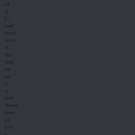
पाई
गई
है।
इसकी
बागवानी
अट्ठारह
सौ
मीटर
ऊंचाई
तक
तथा
15 -
40
डिग्री
सेल्सियस
तापमान
वाले
क्षेत्रों
में