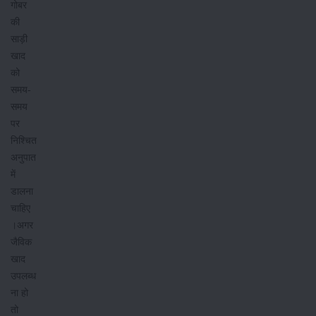
गोबर
की
साड़ी
खाद
को
समय-
समय
पर
निश्चित
अनुपात
में
डालना
चाहिए
।अगर
जैविक
खाद
उपलब्ध
ना हो
तो