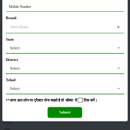
फलों
का
आकार
Brand
भी
ठीक
रहता
State
है।
Select
यदि
District
समय
पर
Select
सिंचाई
Tehsil
नहीं
की
Select
जाती
**अगर आप लोन पर ट्रैक्टर लेना चाहते है तो 'बॉक्स' में
टिक
करें।
तो पौधे
को
Submit
उचित
पोषक
तत्व