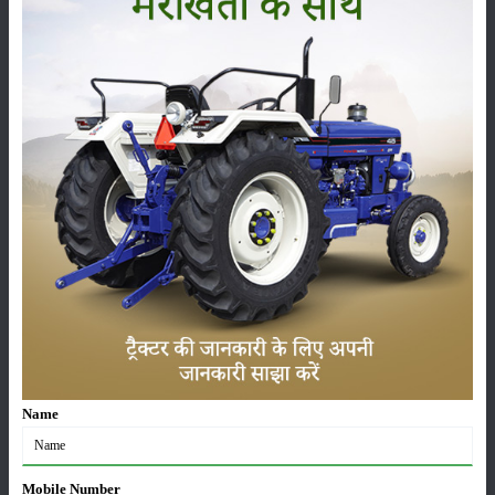
करनी
चाहिए।
खसकर
जब
फल
परिपक्व
हो रहे
हों उस
समय
सिंचाई
करते
रहने
से पौधे
को
पोषक
तत्व
Name
मिलते
रहते हैं
तथा
Mobile Number