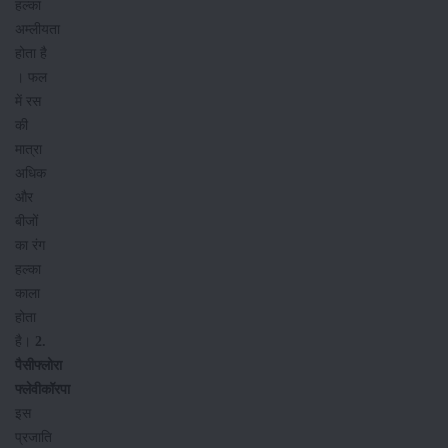
हल्का
अम्लीयता
होता है
। फल
में रस
की
मात्रा
अधिक
और
बीजों
का रंग
हल्का
काला
होता
है।
2.
पैसीफ्लोरा
फ्लेवीकॉरपा
इस
प्रजाति