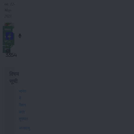
on: 12-
May-
2021
फसल
बागवानी
फसल
फल
3354
विषय
सूची
भारत
में
पैशन
फल
मुख्यत
जलवायु