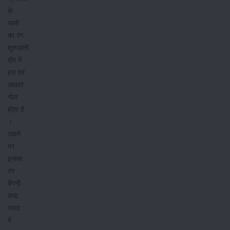
के
फलों
का रंग
शुरुआती
दौर में
हरा एवं
आकार
गोल
होता है
।
पकने
पर
इसका
रंग
बैंगनी
तथा
स्वाद
में