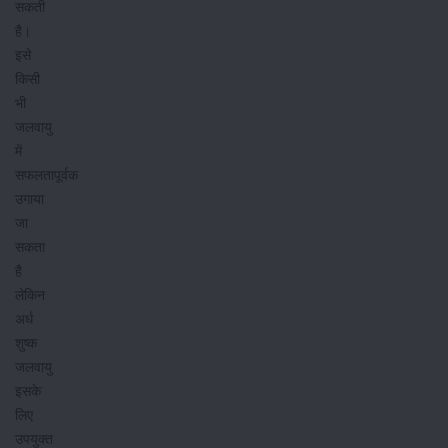
सकती
है।
इसे
किसी
भी
जलवायु
में
सफलतापूर्वक
उगाया
जा
सकता
है
लेकिन
अर्ध
शुष्क
जलवायु
इसके
लिए
उपयुक्त