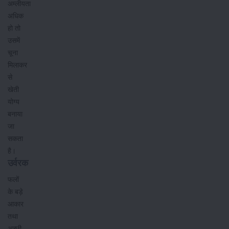
अम्लीयता
अधिक
हो तो
उसमें
चूना
मिलाकर
से
खेती
योग्य
बनाया
जा
सकता
है।
उर्वरक
फलों
के बड़े
आकार
तथा
अच्छी