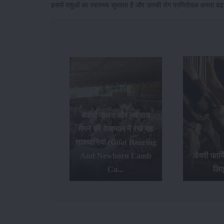
इससे पशुओं का स्वास्थ्य सुधरता है और उनकी रोग प्रतिरोधक क्षमता बढ़ती
लन और नवजात
ेखभाल में रखे यह
ं (goat Rearing
भारत मे
wborn Lamb
डेयरी फार्मिंग शुरू करने के
बकरियों क
Ca...
लिए टिप्स...
उनक