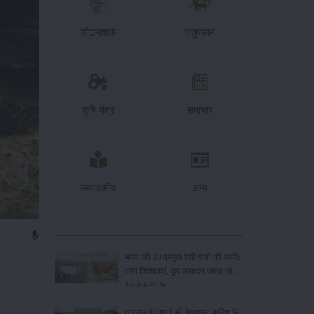
कीटनाशक
पशुपालन
कृषि यंत्र
समाचार
सम्पादकीय
अन्य
भारत की 10 प्रमुख देशी गायों की नस्लें:
जानें विशेषताएं, दूध उत्पादन क्षमता और
पालन के फायदे
13-Jul-2026
मानसून में पशुओं की देखभाल: बारिश के