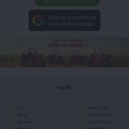
Join Our Whatsapp Group
साइटमैप
फसल
मासिक पत्रिका
भंडारण
प्रगतिशील किसान
कीटनाशक
सरकारी योजनाएं