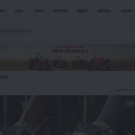
ैक्टर
फसल
भंडारण
कीटनाशक
पशुपालन
कृषि यंत्र
समाचार
d Mixed Cattle Feed
पूर्ण
Updated on: 
पशुपाल