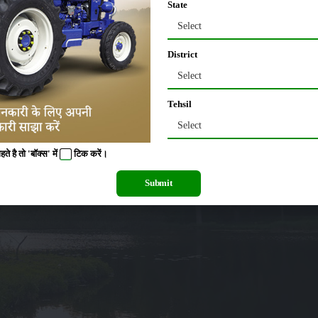
State
Select
District
Select
Tehsil
Select
 है तो 'बॉक्स' में
टिक
करें।
Submit