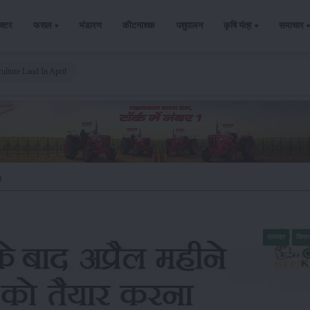
ैक्टर
फसल
भंडारण
कीटनाशक
पशुपालन
कृषि यंत्र
समाचार
ulture Land In April
)
समाचार
किसा