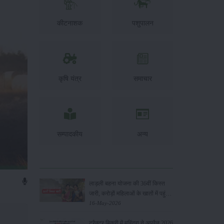
कीटनाशक
पशुपालन
कृषि यंत्र
समाचार
सम्पादकीय
अन्य
लाड़ली बहना योजना की 36वीं किस्त
जारी, करोड़ों महिलाओं के खातों में पहुंचे
1500 रुपये
16-May-2026
ट्रैक्टर बिक्री में महिंद्रा ने अप्रैल 2026