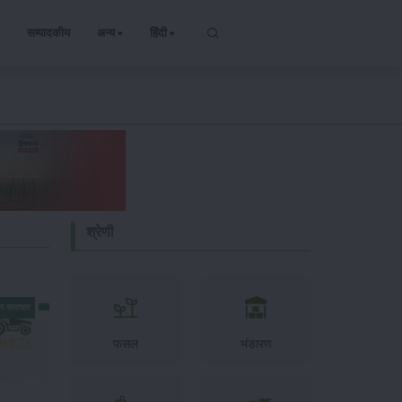
सम्पादकीय
अन्य
हिंदी
श्रेणी
न-समाचार
फसल
भंडारण