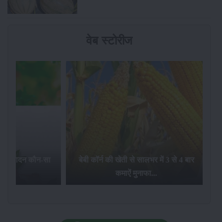
वेब स्टोरीज
का उत्पादन कौन-सा
बेबी कॉर्न की खेती से सालभर में 3 से 4 बार
है...
कमाऐं मुनाफा...