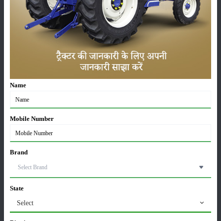
सम्पादकीय
अन्य
पूसा बासमती 1882: सूखे में भी बेहतरीन उत्पादन देने वाली
भारत की पहली सूखा-सहिष्णु बासमती किस्म
22-Jun-2026
Name
करेले की खेती कैसे करें: होगी लाखों रुपए की कमाई
29-May-2026
Mobile Number
सीताफल की खेती कैसे करें: होगी लाखों रुपए की कमाई
Brand
21-May-2026
State
ग्वार की खेती कैसे करें: जानें खेती का सही समय और उन्नत
किस्में
Select
17-May-2026