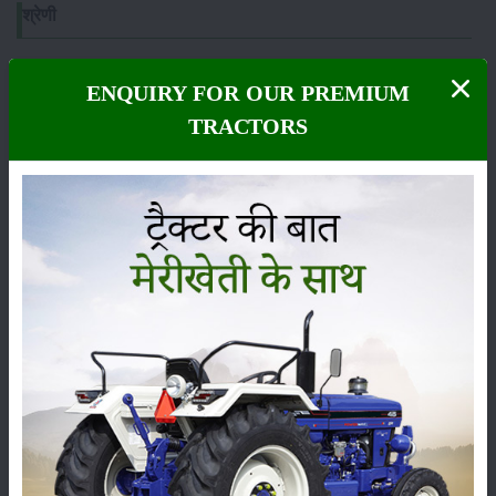
श्रेणी
ENQUIRY FOR OUR PREMIUM
TRACTORS
फसल
भंडारण
कीटनाशक
पशुपालन
कृषि यंत्र
समाचार