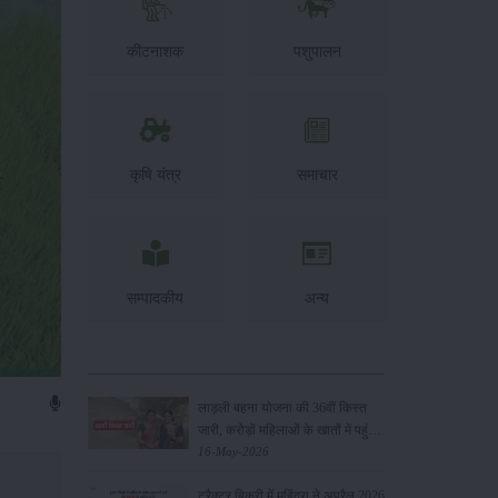
कीटनाशक
पशुपालन
कृषि यंत्र
समाचार
सम्पादकीय
अन्य
लाड़ली बहना योजना की 36वीं किस्त
जारी, करोड़ों महिलाओं के खातों में पहुंचे
1500 रुपये
16-May-2026
ट्रैक्टर बिक्री में महिंद्रा ने अप्रैल 2026