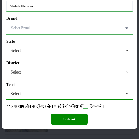
06-May-2026
Brand
बंजर जमीन में अश्वगंधा की खेती कैसे करें: सही तरीका, समय
और उन्नत तकनीकें
03-May-2026
State
Select
आधुनिक तकनीक से चीकू की खेती कैसे करें: जानें पूरी
जानकारी
District
27-Apr-2026
Select
सरकार से किसानों को बड़ी राहत - बिना फार्मर रजिस्ट्रेशन के
Tehsil
बेच सकेंगे गेहूं
Select
21-Apr-2026
**अगर आप लोन पर ट्रैक्टर लेना चाहते है तो 'बॉक्स' में
टिक
करें।
खरबूजे की खेती कैसे करें: कम समय में ज्यादा मुनाफा
20-Apr-2026
Submit