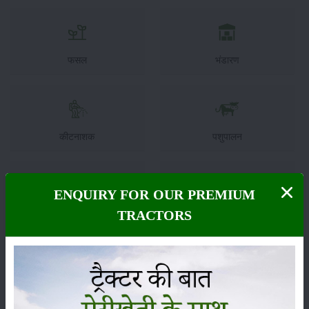
फसल
भंडारण
कीटनाशक
पशुपालन
ENQUIRY FOR OUR PREMIUM
कृषि यंत्र
समाचार
TRACTORS
सम्पादकीय
अन्य