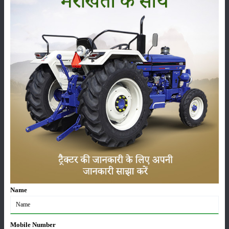
पूसा बासमती 1882: सूखे में भी बेहतरीन उत्पादन देने वाली
भारत की पहली सूखा-सहिष्णु बासमती किस्म
22-Jun-2026
करेले की खेती कैसे करें: होगी लाखों रुपए की कमाई
29-May-2026
सीताफल की खेती कैसे करें: होगी लाखों रुपए की कमाई
21-May-2026
ग्वार की खेती कैसे करें: जानें खेती का सही समय और उन्नत
किस्में
Name
17-May-2026
हींग की खेती कैसे करें: होंगी लाखों रुपए की कमाई
Mobile Number