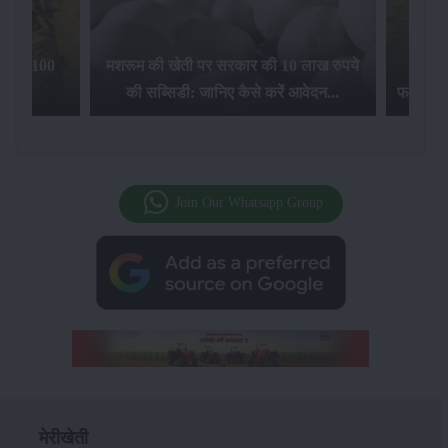
िलेगा 100
मशरूम की खेती पर सरकार की 10 लाख रुपये
की सब्सिडी: जानिए कैसे करें आवेदन...
फसल बीम
Join Our Whatsapp Group
मेरीखेती