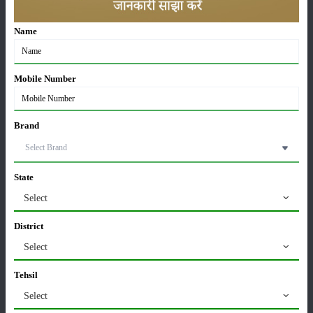
Sonalika Tractors Achieves Record Sales of 1,80,504
Name
Units in FY’26
02-Apr-2026
Mobile Number
मसूर की एमएसपी खरीद पर सरकार से मिली मंजूरी: किसानों को
मिली बड़ी राहत
28-Mar-2026
Brand
पूसा कृषि विज्ञान मेला 2026: 25–27 फरवरी को आयोजन
24-Feb-2026
State
Select
किसान क्रेडिट कार्ड (KCC) में बड़े सुधार की तैयारी: RBI की
District
नई पहल से किसानों को मिलेगा फायदा
Select
13-Feb-2026
Tehsil
Budget 2026: ‘भारत विस्तार’ से कृषि में डिजिटल और AI
Select
क्रांति की शुरुआत