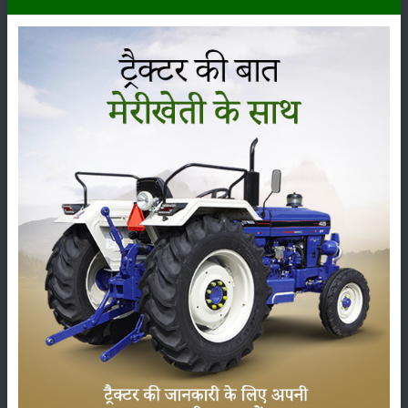
कृषि यंत्र
समाचार
सम्पादकीय
अन्य
लाड़ली बहना योजना की 36वीं किस्त जारी, करोड़ों महिलाओं के
खातों में पहुंचे 1500 रुपये
16-May-2026
ट्रैक्टर बिक्री में महिंद्रा ने अप्रैल 2026 में दर्ज की 20% से
अधिक वृद्धि
01-May-2026