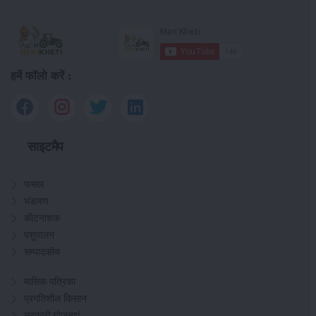
हमें फॉलो करें :
साइटमैप
फसल
भंडारण
कीटनाशक
पशुपालन
सम्पादकीय
मासिक पत्रिका
प्रगतिशील किसान
सरकारी योजनाएं