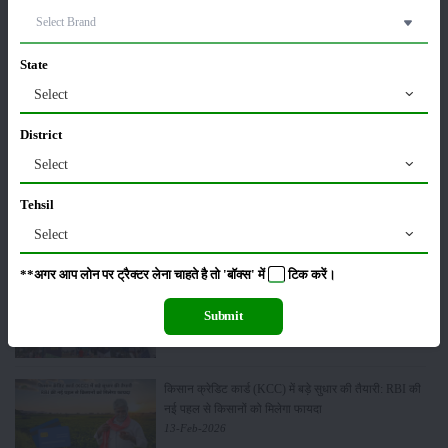
ट्रैक्टर बिक्री में महिंद्रा ने अप्रैल 2026 में दर्ज की 20% से
अधिक वृद्धि
01-May-2026
State
Select
Sonalika Tractors Achieves Record Sales of 1,80,504
Units in FY’26
District
02-Apr-2026
Select
मसूर की एमएसपी खरीद पर सरकार से मिली मंजूरी: किसानों को
Tehsil
मिली बड़ी राहत
Select
28-Mar-2026
**अगर आप लोन पर ट्रैक्टर लेना चाहते है तो 'बॉक्स' में
टिक
करें।
पूसा कृषि विज्ञान मेला 2026: 25–27 फरवरी को आयोजन
24-Feb-2026
Submit
किसान क्रेडिट कार्ड (KCC) में बड़े सुधार की तैयारी: RBI की
नई पहल से किसानों को मिलेगा फायदा
13-Feb-2026