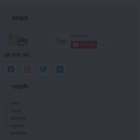
मेरीखेती
हमें फॉलो करें :
साइटमैप
फसल
भंडारण
कीटनाशक
पशुपालन
सम्पादकीय