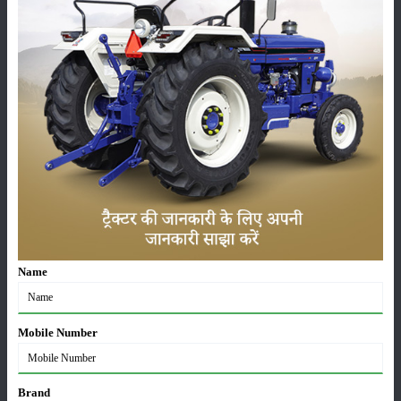
कीटनाशक
पशुपालन
कृषि यंत्र
समाचार
सम्पादकीय
अन्य
Name
लाड़ली बहना योजना की 36वीं किस्त जारी, करोड़ों महिलाओं के
Mobile Number
खातों में पहुंचे 1500 रुपये
16-May-2026
Brand