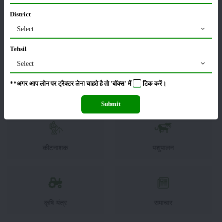
के लिए एकत्रित किया जाता है।
District
Select
श्रेणी
Tehsil
Select
**अगर आप लोन पर ट्रैक्टर लेना चाहते है तो 'बॉक्स' में
टिक
करें।
फसल
भंडारण
Submit
कीटनाशक
पशुपालन
कृषि यंत्र
समाचार