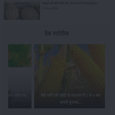
खरबूजे की खेती कैसे करें: कम समय में ज्यादा मुनाफा
20-Apr-2026
वेब स्टोरीज
का उत्पादन कौन-सा
बेबी कॉर्न की खेती से सालभर में 3 से 4 बार
है...
कमाऐं मुनाफा...