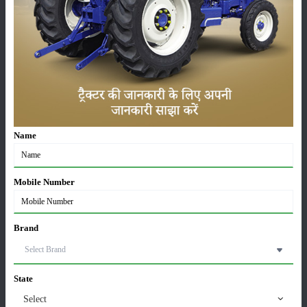
कुकुरबिट फाइलोडी:
इस बीमारी के कारण पोर छोटे और पौधे की वृद्धि रूक जाती
है, जिसके कारण फसल फल पैदा नहीं करती।
इस बीमारी से बचाव के लिए बिजाई के समय फुराडन 5 किलोग्राम बिजाई के
उपचार:
समय प्रति एकड़ में डालें। यदि इसका हमला दिखे तो डाईमेक्रोन 0.05 % 10 दिनों के
अंतराल पर करें।
ये भी पढ़ें:
फसलों में पोषक तत्वों की कमी की जाँच करने का तरीका
Name
ककड़ी फसल की कटाई कब करें
ककड़ी के फल 60-70 दिनों में कटाई के लिए तैयार हो जाते हैं। कटाई मुख्य तौर पर
Mobile Number
फल के पूरी तरह विकसित होने और नर्म होने पर की जाती है। कटाई मुख्य रूप से फूल
निकलने के मौसम में 3-4 दिनों के अंतराल पर की जाती है।
Brand
ककड़ी का बीज उत्पादन कैसे करें ?
ककड़ी को अन्य किस्मों जैसे कि स्नैप मैलन, वाइल्ड मैलन, खरबूजा और ककड़ी आदि
से 1000 मीटर की दूरी पर रखें। खेत में से प्रभावित पौधों को हटा दें। जब फल पक
State
जायें जैसे उनका रंग बदलकर हल्का हो जाये तब उन्हें ताजे पानी में रखकर हाथों से तोड़ें
Select
और गुद्दे से बीजों को अलग कर लें। बीज जो नीचे स्तर पर बैठ जाते हैं, उन्हें बीज उद्देश्य