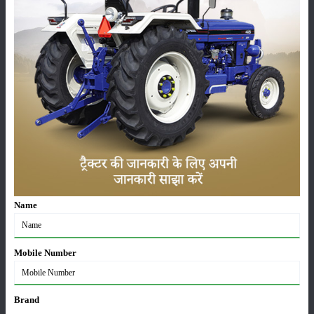
रहेगी।
आंदोलन की तैयारी
संयुक्त किसान मोर्चा अराजनैतिक, इस समिति के गठन से सहमत नहीं है। उसके
अनुसार समिति का गठन सरकार की इच्छानुसार फैसला करने व एमएसपी पर खानापूर्ति
करने के लिए किया गया है।
मोर्चा ने इस कमेटी में शामिल नहीं होने की घोषणा की है।
मोर्चा के मुताबिक
स्वामीनाथन आयोग
के फॉर्मूले के अनुसार एमएसपी की गारंटी का
कानून बनवाने के लिए आंदोलन ही अब एकमात्र चारा बचा है। जिसके लिए तैयारी की
जा रही है।
श्रेणी
Name
Mobile Number
फसल
भंडारण
Brand