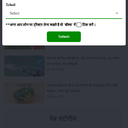
किसान क्रेडिट कार्ड (KCC) में बड़े सुधार की तैयारी: RBI की
Tehsil
नई पहल से किसानों को मिलेगा फायदा
Select
13-Feb-2026
**अगर आप लोन पर ट्रैक्टर लेना चाहते है तो 'बॉक्स' में
टिक
करें।
Budget 2026: ‘भारत विस्तार’ से कृषि में डिजिटल और AI
Submit
क्रांति की शुरुआत
01-Feb-2026
किसानों के लिए बड़ी सौगात: सूर्य योजना में बदलाव, अब सोलर
पंप पर 90% तक सब्सिडी!
23-Nov-2025
नवंबर में ब्रोकली की इन दो किस्मो की करें बुवाई होगी अच्छी
पैदावार - जानें, पूरी जानकारी
18-Nov-2025
वेब स्टोरीज