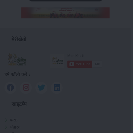
मेरीखेती
हमें फॉलो करें :
साइटमैप
फसल
भंडारण