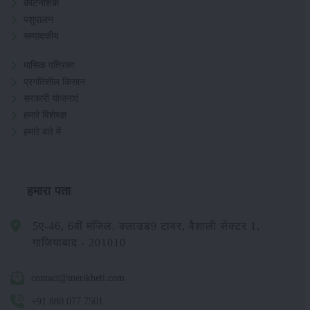
कीटनाशक
पशुपालन
सम्पादकीय
मासिक पत्रिका
प्रगतिशील किसान
सरकारी योजनाएं
हमारे विशेषज्ञ
हमारे बारे में
हमारा पता
5ए-46, 6वीं मंजिल, क्लाउड9 टावर, वैशाली सेक्टर 1,
गाजियाबाद - 201010
contact@merikheti.com
+91 880 077 7501