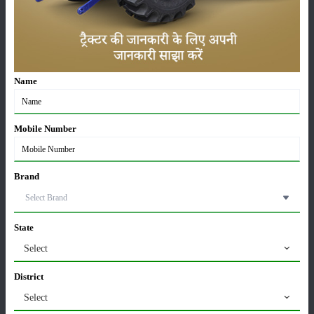
खातों में पहुंचे 1500 रुपये
16-May-2026
ट्रैक्टर बिक्री में महिंद्रा ने अप्रैल 2026 में दर्ज की 20% से
अधिक वृद्धि
Name
01-May-2026
Sonalika Tractors Achieves Record Sales of 1,80,504
Mobile Number
Units in FY’26
02-Apr-2026
Brand
मसूर की एमएसपी खरीद पर सरकार से मिली मंजूरी: किसानों को
मिली बड़ी राहत
28-Mar-2026
State
Select
पूसा कृषि विज्ञान मेला 2026: 25–27 फरवरी को आयोजन
24-Feb-2026
District
Select