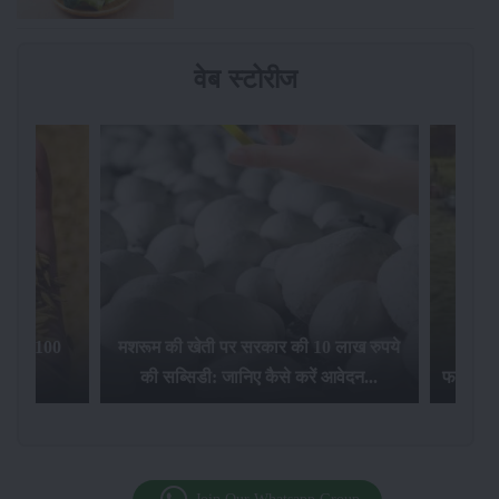
वेब स्टोरीज
िलेगा 100
मशरूम की खेती पर सरकार की 10 लाख रुपये
की सब्सिडी: जानिए कैसे करें आवेदन...
फसल बीम