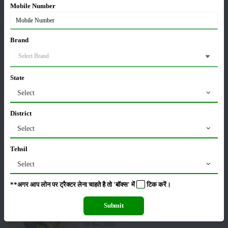
Mobile Number
पूसा कृषि विज्ञान मेला 2026: 25–27 फरवरी को आयोजन
24-Feb-2026
Brand
किसान क्रेडिट कार्ड (KCC) में बड़े सुधार की तैयारी: RBI की
नई पहल से किसानों को मिलेगा फायदा
State
13-Feb-2026
Select
Budget 2026: ‘भारत विस्तार’ से कृषि में डिजिटल और AI
District
क्रांति की शुरुआत
Select
01-Feb-2026
Tehsil
किसानों के लिए बड़ी सौगात: सूर्य योजना में बदलाव, अब सोलर
Select
पंप पर 90% तक सब्सिडी!
23-Nov-2025
**अगर आप लोन पर ट्रैक्टर लेना चाहते है तो 'बॉक्स' में
टिक
करें।
नवंबर में ब्रोकली की इन दो किस्मो की करें बुवाई होगी अच्छी
Submit
पैदावार - जानें, पूरी जानकारी
18-Nov-2025