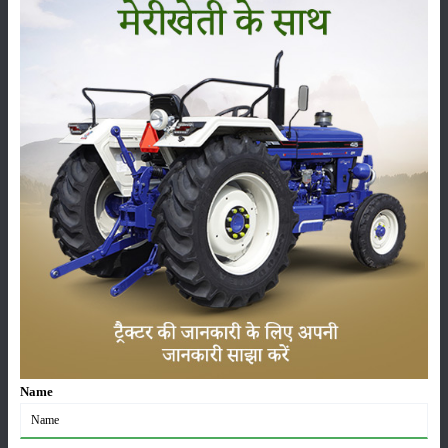
सम्पादकीय
अन्य
लाड़ली बहना योजना की 36वीं किस्त जारी, करोड़ों महिलाओं के
खातों में पहुंचे 1500 रुपये
16-May-2026
ट्रैक्टर बिक्री में महिंद्रा ने अप्रैल 2026 में दर्ज की 20% से
अधिक वृद्धि
01-May-2026
Sonalika Tractors Achieves Record Sales of 1,80,504
Units in FY’26
02-Apr-2026
मसूर की एमएसपी खरीद पर सरकार से मिली मंजूरी: किसानों को
Name
मिली बड़ी राहत
28-Mar-2026