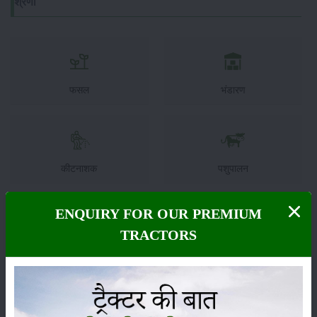
श्रेणी
फसल
भंडारण
कीटनाशक
पशुपालन
ENQUIRY FOR OUR PREMIUM
TRACTORS
कृषि यंत्र
समाचार