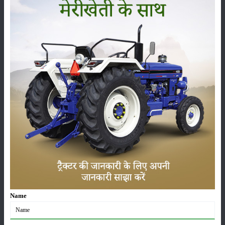
फसल
भंडारण
कीटनाशक
पशुपालन
कृषि यंत्र
समाचार
Name