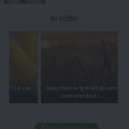
वेब स्टोरीज
सालभर में 3 से 4 बार
जलवायु परिवर्तन का गेंहू की खेती और उत्पादन
ाफा...
पर क्या प्रभाव होता है ?...
Join Our Whatsapp Group