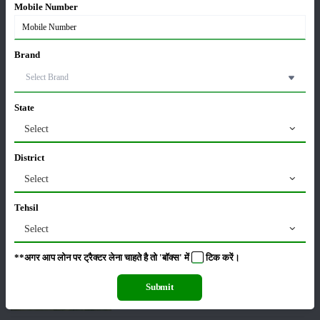
सम्पादकीय
अन्य
Mobile Number
Brand
पूसा बासमती 1882: सूखे में भी बेहतरीन उत्पादन देने वाली
भारत की पहली सूखा-सहिष्णु बासमती किस्म
22-Jun-2026
State
Select
करेले की खेती कैसे करें: होगी लाखों रुपए की कमाई
29-May-2026
District
Select
सीताफल की खेती कैसे करें: होगी लाखों रुपए की कमाई
Tehsil
21-May-2026
Select
**अगर आप लोन पर ट्रैक्टर लेना चाहते है तो 'बॉक्स' में
टिक
करें।
ग्वार की खेती कैसे करें: जानें खेती का सही समय और उन्नत
किस्में
Submit
17-May-2026