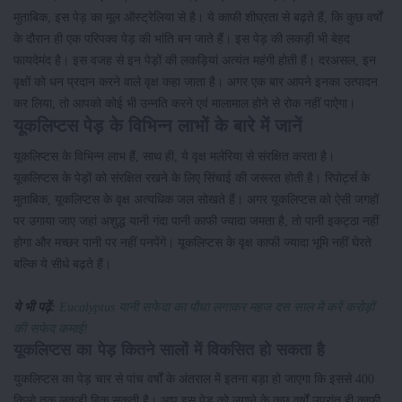
मुताबिक, इस पेड़ का मूल ऑस्ट्रेलिया से है। ये काफी शीघ्रता से बढ़ते हैं, कि कुछ वर्षों
के दौरान ही एक परिपक्व पेड़ की भांति बन जाते हैं। इस पेड़ की लकड़ी भी बेहद
फायदेमंद है। इस वजह से इन पेड़ों की लकड़ियां अत्यंत महंगी होती हैं। दरअसल, इन
वृक्षों को धन प्रदान करने वाले वृक्ष कहा जाता है। अगर एक बार आपने इनका उत्पादन
कर लिया, तो आपको कोई भी उन्नति करने एवं मालामाल होने से रोक नहीं पाऐगा।
यूकलिप्टस पेड़ के विभिन्न लाभों के बारे में जानें
यूकलिप्टस के विभिन्न लाभ हैं, साथ ही, ये वृक्ष मलेरिया से संरक्षित करता है।
यूकलिप्टस के पेड़ों को संरक्षित रखने के लिए सिंचाई की जरूरत होती है। रिपोर्ट्स के
मुताबिक, यूकलिप्टस के वृक्ष अत्यधिक जल सोखते हैं। अगर यूकलिप्टस को ऐसी जगहों
पर उगाया जाए जहां अशुद्ध यानी गंदा पानी काफी ज्यादा जमता है, तो पानी इकट्ठा नहीं
होगा और मच्छर पानी पर नहीं पनपेंगे। यूकलिप्टस के वृक्ष काफी ज्यादा भूमि नहीं घेरते
बल्कि ये सीधे बढ़ते हैं।
ये भी पढ़ें:
Eucalyptus यानी सफेदा का पौधा लगाकर महज दस साल में करें करोड़ों
की सफेद कमाई!
यूकलिप्टस का पेड़ कितने सालों में विकसित हो सकता है
युकलिप्टस का पेड़ चार से पांच वर्षों के अंतराल में इतना बड़ा हो जाएगा कि इससे 400
किलो तक लकड़ी बिक सकती है। आप इस पेड़ को लगाने के कुछ वर्षों उपरांत ही काफी