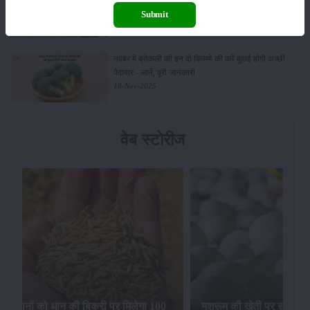
पंप पर 90% तक सब्सिडी!
Submit
23-Nov-2025
नवंबर में ब्रोकली की इन दो किस्मो की करें बुवाई होगी अच्छी
पैदावार - जानें, पूरी जानकारी
18-Nov-2025
वेब स्टोरीज
िलेगा 100
मशरूम की खेती पर सरकार की 10 लाख रुपये