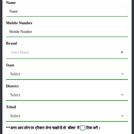
02-Apr-2026
Name
मसूर की एमएसपी खरीद पर सरकार से मिली मंजूरी: किसानों को
Mobile Number
मिली बड़ी राहत
28-Mar-2026
Brand
पूसा कृषि विज्ञान मेला 2026: 25–27 फरवरी को आयोजन
24-Feb-2026
State
Select
किसान क्रेडिट कार्ड (KCC) में बड़े सुधार की तैयारी: RBI की
नई पहल से किसानों को मिलेगा फायदा
District
13-Feb-2026
Select
Budget 2026: ‘भारत विस्तार’ से कृषि में डिजिटल और AI
Tehsil
क्रांति की शुरुआत
01-Feb-2026
Select
**अगर आप लोन पर ट्रैक्टर लेना चाहते है तो 'बॉक्स' में
टिक
करें।
किसानों के लिए बड़ी सौगात: सूर्य योजना में बदलाव, अब सोलर