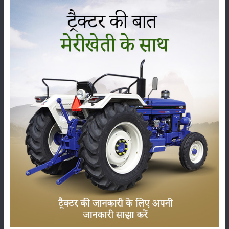
कृषि यंत्र
समाचार
सम्पादकीय
अन्य
लाड़ली बहना योजना की 36वीं किस्त जारी, करोड़ों महिलाओं के
खातों में पहुंचे 1500 रुपये
16-May-2026
ट्रैक्टर बिक्री में महिंद्रा ने अप्रैल 2026 में दर्ज की 20% से
अधिक वृद्धि
01-May-2026
Sonalika Tractors Achieves Record Sales of 1,80,504
Units in FY’26