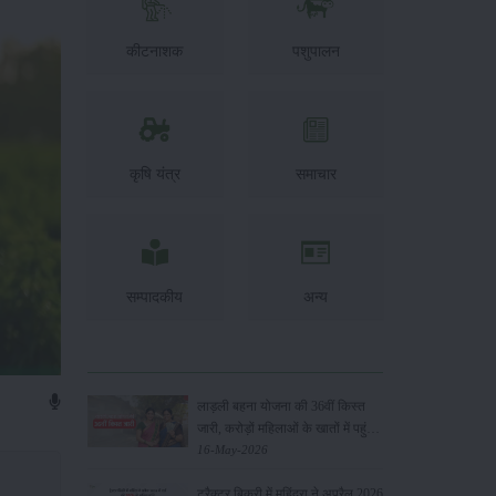
कीटनाशक
पशुपालन
कृषि यंत्र
समाचार
सम्पादकीय
अन्य
लाड़ली बहना योजना की 36वीं किस्त
जारी, करोड़ों महिलाओं के खातों में पहुंचे
1500 रुपये
16-May-2026
ट्रैक्टर बिक्री में महिंद्रा ने अप्रैल 2026