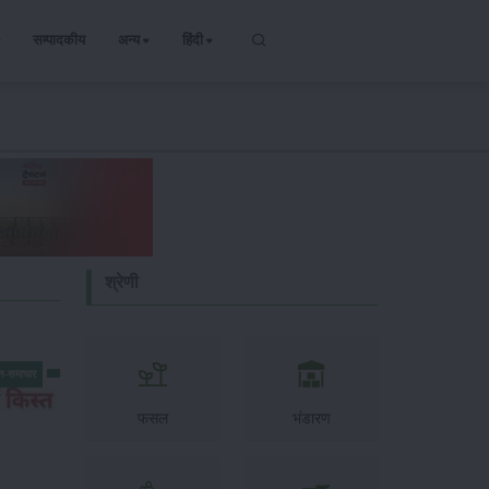
सम्पादकीय
अन्य
हिंदी
श्रेणी
न-समाचार
फसल
भंडारण