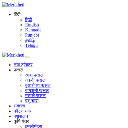
हिंदी
हिंदी
English
Kannada
Punjabi
தமிழ்
Telugu
नया ट्रैक्टर
फसल
खाद्य फसल
नकदी फसल
वृक्षारोपण फसल
बागवानी फसल
मसाले फसल
पशु चारा
भंडारण
कीटनाशक
पशुपालन
कृषि यंत्र
इम्प्लीमेंट्स