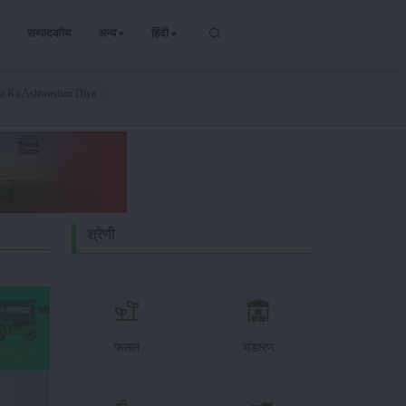
सम्पादकीय
अन्य
हिंदी
ta Ka Ashwashan Diya
श्रेणी
न-समाचार
फसल
भंडारण