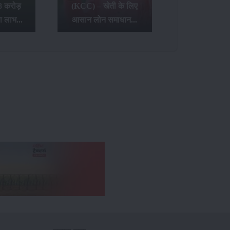
8 करोड़
(KCC) – खेती के लिए
ा लाभ...
आसान लोन समाधान...