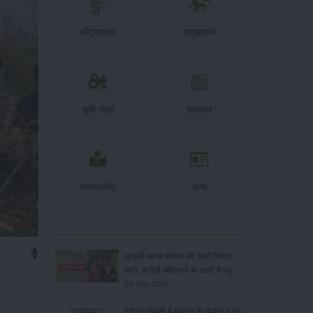
कीटनाशक
पशुपालन
कृषि यंत्र
समाचार
सम्पादकीय
अन्य
लाड़ली बहना योजना की 36वीं किस्त
जारी, करोड़ों महिलाओं के खातों में पहुंचे
1500 रुपये
16-May-2026
ट्रैक्टर बिक्री में महिंद्रा ने अप्रैल 2026