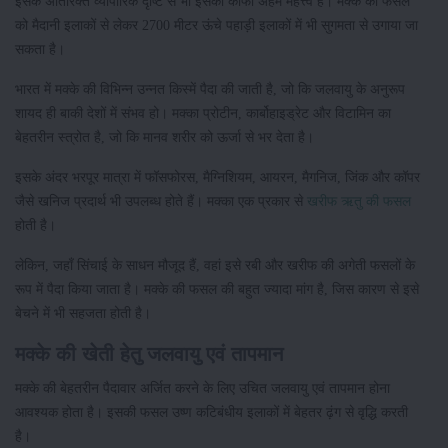
इसके अतिरिक्त व्यापारिक दृष्टि से भी इसका काफी अहम महत्त्व है। मक्के की फसल
को मैदानी इलाकों से लेकर 2700 मीटर ऊंचे पहाड़ी इलाकों में भी सुगमता से उगाया जा
सकता है।
भारत में मक्के की विभिन्न उन्नत किस्में पैदा की जाती है, जो कि जलवायु के अनुरूप
शायद ही बाकी देशों में संभव हो। मक्का प्रोटीन, कार्बोहाइड्रेट और विटामिन का
बेहतरीन स्त्रोत है, जो कि मानव शरीर को ऊर्जा से भर देता है।
इसके अंदर भरपूर मात्रा में फॉसफोरस, मैग्निशियम, आयरन, मैगनिज, जिंक और कॉपर
जैसे खनिज प्रदार्थ भी उपलब्ध होते हैं। मक्का एक प्रकार से
खरीफ ऋतु की फसल
होती है।
लेकिन, जहाँ सिंचाई के साधन मौजूद हैं, वहां इसे रबी और खरीफ की अगेती फसलों के
रूप में पैदा किया जाता है। मक्के की फसल की बहुत ज्यादा मांग है, जिस कारण से इसे
बेचने में भी सहजता होती है।
मक्के की खेती हेतु जलवायु एवं तापमान
मक्के की बेहतरीन पैदावार अर्जित करने के लिए उचित जलवायु एवं तापमान होना
आवश्यक होता है। इसकी फसल उष्ण कटिबंधीय इलाकों में बेहतर ढ़ंग से वृद्धि करती
है।