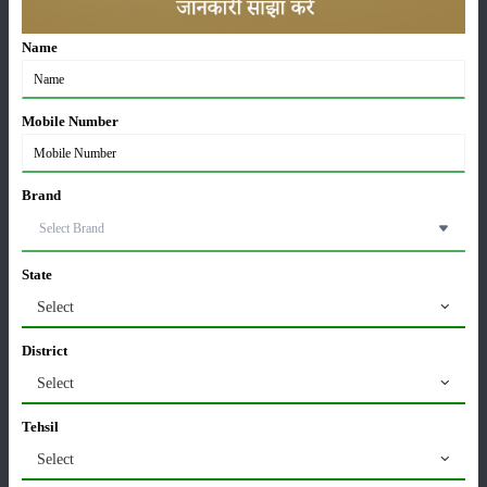
Name
कृषि यंत्र
समाचार
Mobile Number
Brand
सम्पादकीय
अन्य
State
Select
पूसा बासमती 1882: सूखे में भी बेहतरीन उत्पादन देने वाली
भारत की पहली सूखा-सहिष्णु बासमती किस्म
District
22-Jun-2026
Select
करेले की खेती कैसे करें: होगी लाखों रुपए की कमाई
Tehsil
29-May-2026
Select