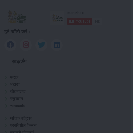
हमें फॉलो करें :
साइटमैप
फसल
भंडारण
कीटनाशक
पशुपालन
सम्पादकीय
मासिक पत्रिका
प्रगतिशील किसान
सरकारी योजनाएं