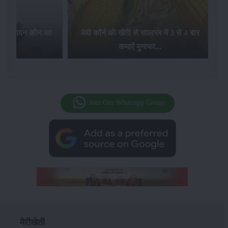
का उत्पादन कौन-सा
बेबी कॉर्न की खेती से सालभर में 3 से 4 बार
है...
कमाऐं मुनाफा...
Join Our Whatsapp Group
मेरीखेती