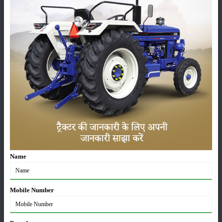
ट्रैक्टर बिक्री में महिंद्रा ने अप्रैल 2026 में दर्ज की 20% से
अधिक वृद्धि
01-May-2026
Sonalika Tractors Achieves Record Sales of 1,80,504
Units in FY’26
02-Apr-2026
मसूर की एमएसपी खरीद पर सरकार से मिली मंजूरी: किसानों को
मिली बड़ी राहत
28-Mar-2026
Name
पूसा कृषि विज्ञान मेला 2026: 25–27 फरवरी को आयोजन
24-Feb-2026
Mobile Number
किसान क्रेडिट कार्ड (KCC) में बड़े सुधार की तैयारी: RBI की
नई पहल से किसानों को मिलेगा फायदा