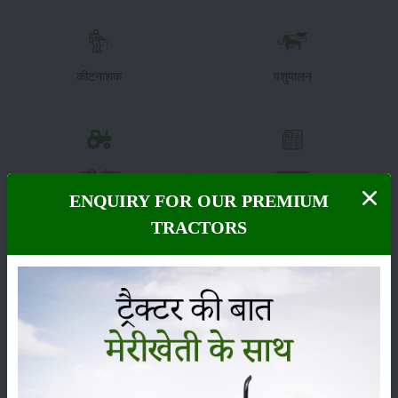
कीटनाशक
पशुपालन
कृषि यंत्र
समाचार
ENQUIRY FOR OUR PREMIUM
TRACTORS
सम्पादकीय
अन्य
लाड़ली बहना योजना की 36वीं किस्त जारी, करोड़ों महिलाओं के
खातों में पहुंचे 1500 रुपये
16-May-2026