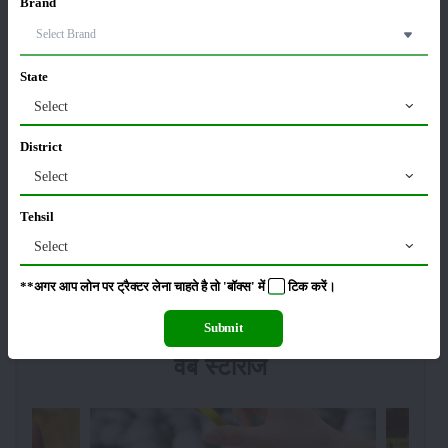
Brand
13-Feb-2026
Budget 2026: ‘भारत विस्तार’ से कृषि में डिजिटल और AI
State
क्रांति की शुरुआत
01-Feb-2026
Select
District
किसानों के लिए बड़ी सौगात: सूर्य योजना में बदलाव, अब सोलर
Select
पंप पर 90% तक सब्सिडी!
23-Nov-2025
Tehsil
Select
नवंबर में ब्रोकली की इन दो किस्मो की करें बुवाई होगी अच्छी
पैदावार - जानें, पूरी जानकारी
**अगर आप लोन पर ट्रैक्टर लेना चाहते है तो 'बॉक्स' में
टिक
करें।
18-Nov-2025
Submit
वेब स्टोरीज