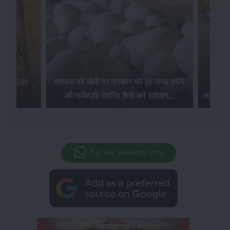
िलेगा 100
मशरूम की खेती पर सरकार की 10 लाख रुपये
की सब्सिडी: जानिए कैसे करें आवेदन...
फसल बीम
Join Our Whatsapp Group