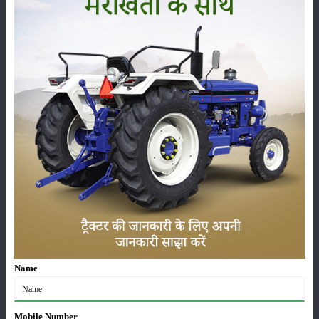
फसल
भंडारण
कीटनाशक
पशुपालन
कृषि यंत्र
समाचार
Name
सम्पादकीय
अन्य
Mobile Number