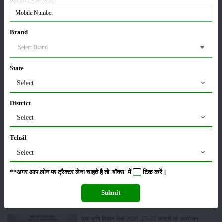
लाड़ली बहना योजना की 36वीं किस्त जारी, करोड़ों महिलाओं के
Brand
खातों में पहुंचे 1500 रुपये
16-May-2026
State
ट्रैक्टर बिक्री में महिंद्रा ने अप्रैल 2026 में दर्ज की 20% से
Select
अधिक वृद्धि
01-May-2026
District
Select
Sonalika Tractors Achieves Record Sales of 1,80,504
Units in FY’26
Tehsil
02-Apr-2026
Select
मसूर की एमएसपी खरीद पर सरकार से मिली मंजूरी: किसानों को
**अगर आप लोन पर ट्रैक्टर लेना चाहते है तो 'बॉक्स' में
टिक
करें।
मिली बड़ी राहत
28-Mar-2026
Submit
पूसा कृषि विज्ञान मेला 2026: 25–27 फरवरी को आयोजन