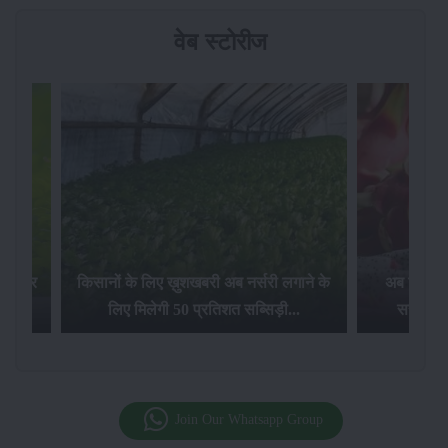
वेब स्टोरीज
 सरकार
किसानों के लिए ख़ुशखबरी अब नर्सरी लगाने के
अब किसानों
 पर...
लिए मिलेगी 50 प्रतिशत सब्सिड़ी...
सरकार द
Join Our Whatsapp Group