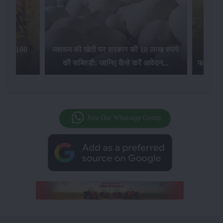
िलेगा 100
मशरूम की खेती पर सरकार की 10 लाख रुपये
की सब्सिडी: जानिए कैसे करें आवेदन...
फसल बीम
Join Our Whatsapp Group