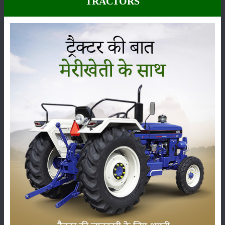
TRACTORS
इस रजिस्ट्रेशन फॉर्म में आपको आधार कार्ड नंबर, नाम, मोबाइल नंबर, कन्फर्म मोबाइल
नंबर इत्यादि भरना होगा। सभी जानकारी भरने के बाद आपको Register के बटन पर
क्लिक करना होगा।
ऑनलाइन पंजीकरण करने के पश्चात उम्मीदवार को लॉगिन करना होगा। इसके उपरांत
‘Dashboard’ में दिये गए ‘My Application’, ‘Upload Document’, ‘Final
Submission’ समस्त स्टेप्स को पूर्ण करके मुख्यमंत्री ग्रामोद्योग रोजगार योजना के
लिए ऑनलाइन पंजीकरण पूर्ण कर लेना है।
श्रेणी
फसल
भंडारण