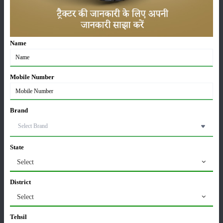
श्रेणी
Name
फसल
भंडारण
Mobile Number
Brand
कीटनाशक
पशुपालन
State
Select
कृषि
समाचार
यंत्र
District
Select
Tehsil