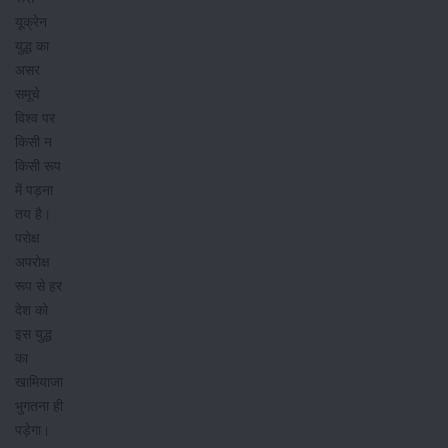
यूक्रेन
युद्ध का
असर
समूचे
विश्व पर
किसी न
किसी रूप
में पड़ना
तय है।
परोक्ष
अपरोक्ष
रूप से हर
देश को
इस युद्ध
का
खामियाजा
भुगतना ही
पड़ेगा।