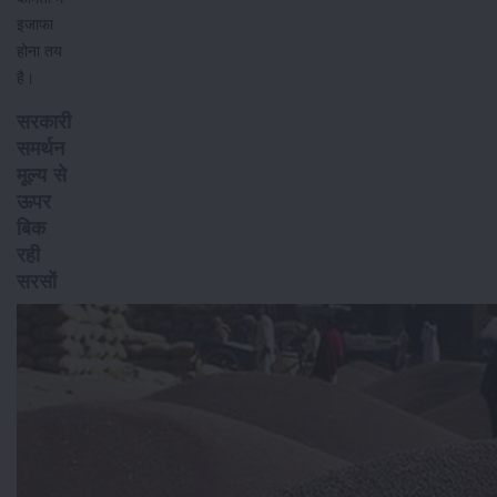
इजाफा
होना तय
है।
सरकारी
समर्थन
मूल्य से
ऊपर
बिक
रही
सरसों