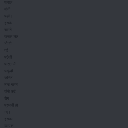
फसल
बोनी
पड़ी।
इसके
चलते
फसल लेट
भी हो
गई।
पछेती
फसल में
फफूंदी
जनित
तना गलन
जैसे कई
रोग
प्रभावी हो
गए।
इसका
व्यापक