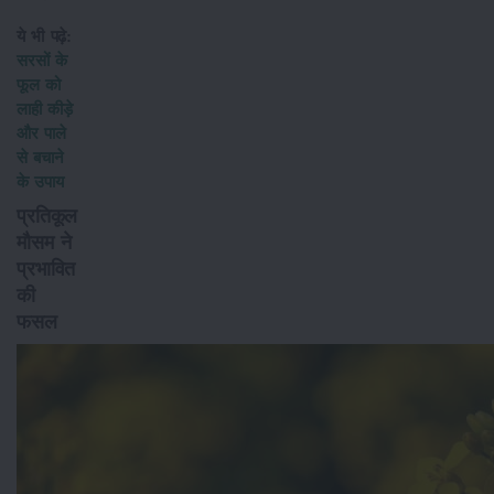
ये भी पढ़े:
सरसों के
फूल को
लाही कीड़े
और पाले
से बचाने
के उपाय
प्रतिकूल
मौसम ने
प्रभावित
की
फसल