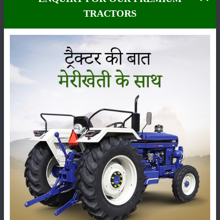
खरीदार
TRACTORS
दैनिक मांग
के अनुरूप
सरसों की
पेराई का
फल एवं
तेल की
सप्लाई दे
रहे हैं।
कारोबारी
एवं
किसानों के
स्तर पर
स्टॉक की
पोजीशन
15 मार्च के
बाद ही
क्लियर
होगी।