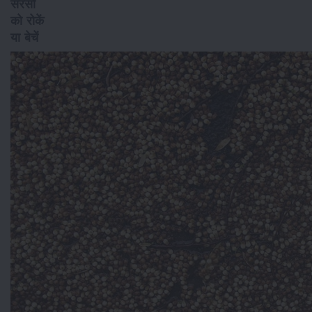
सरसों
को रोकें
या बेचें