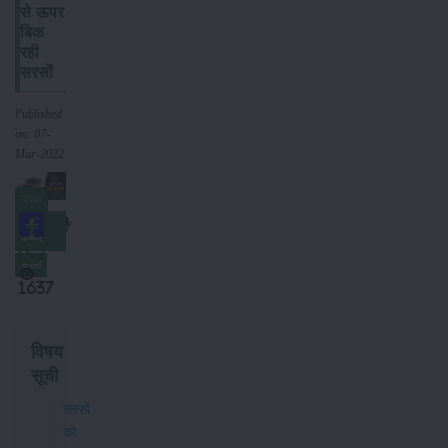
से ऊपर
बिक
रही
सरसों
Published
on: 07-
Mar-2022
फसल
नकदी
फसल
सरसों
1637
विषय
सूची
सरसों
को