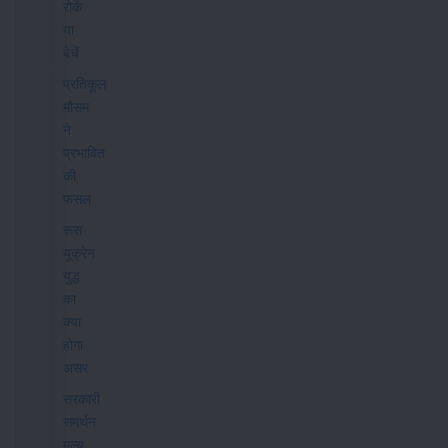
रोकें
या
बेचें
प्रतिकूल
मौसम
ने
प्रभावित
की
फसल
रूस
यूक्रेन
युद्ध
का
क्या
होगा
असर
सरकारी
समर्थन
मूल्य