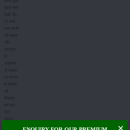
जगह कुछ
बढत साफ
देखी गई।
15 मार्च
तक सरसों
की आवक
और
उत्पादन
के
अनुमानों
के आधार
पर बाजार
में कीमतों
की
स्थिरता
का पता
चल
पाएगा।
अभी
ENQUIRY FOR OUR PREMIUM