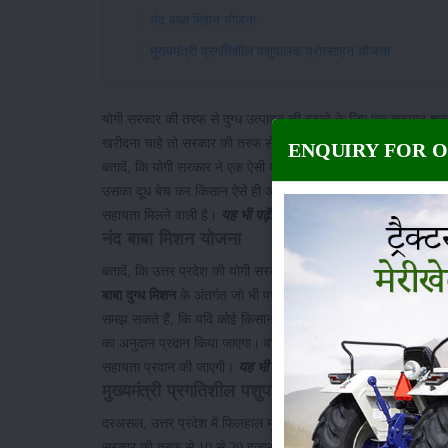
नंद बाबा मिशन योजना
मुख्यमंत्री प्रगतिशील पशुपालक प्रोत्साहन योजना
योगी सरकार की तरफ से दुग्ध उत्पादन की बढ़ाने के लिए एक कवायद शुर
खरीदना चाहे तो सरकार की तरफ से उसको सहायता प्रदान की जाएगी। उत
ENQUIRY FOR 
बतादें, कि योगी सरकार ने एक ऐसी योजना शुरू की है, जिसके अंतर्गत द
उसका दूध बेच कर किसान ऐसे ही अच्छी आमदनी कर सकते हैं। परंतु, वर्
सहायता मिलने वाली है।
यह भी पढ़ें:
देसी और जर्सी गाय में अंतर (Di
नंद बाबा मिशन योजना
बतादें, कि उत्तर प्रदेश की योगी सरकार द्वारा प्रदेश में पशुपालकों का
बाबा दुग्ध मिशन
के अंतर्गत जो भी पशुपालक कोई देसी गाय खरीदता है, 
समझ सकते हैं, कि यदि कोई किसान गुजरात से गिर गाय, पंजाब से साह
का अनुदान प्रदान किया जाएगा। वास्तव में इन तीनों प्रजातियों की गाय
सहायता प्रदान की जाएगी।
यह भी पढ़ें:
इन नस्लों की गायों का पालन 
मुख्यमंत्री प्रगतिशील पशुपालक प्रोत्साहन योजना
दरअसल, उत्तर प्रदेश में फिलहाल मुख्यमंत्री प्रगतिशील पशुपालक प्र
सरकार की तरफ से 10 से 20 हजार रुपये की प्रोत्साहन धनराशि दी जाती