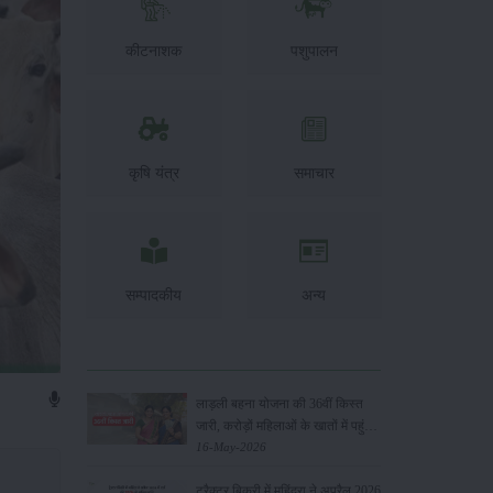
कीटनाशक
पशुपालन
कृषि यंत्र
समाचार
सम्पादकीय
अन्य
लाड़ली बहना योजना की 36वीं किस्त
जारी, करोड़ों महिलाओं के खातों में पहुंचे
1500 रुपये
16-May-2026
ट्रैक्टर बिक्री में महिंद्रा ने अप्रैल 2026