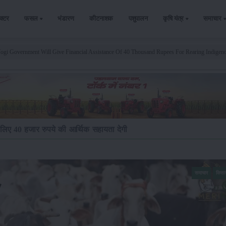
ैक्टर
फसल
भंडारण
कीटनाशक
पशुपालन
कृषि यंत्र
समाचार
gi Government Will Give Financial Assistance Of 40 Thousand Rupees For Rearing Indige
िए 40 हजार रुपये की आर्थिक सहायता देगी
समाचार
किसा