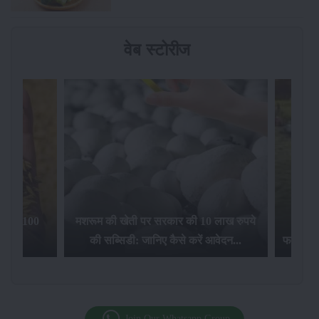
वेब स्टोरीज
िलेगा 100
मशरूम की खेती पर सरकार की 10 लाख रुपये
की सब्सिडी: जानिए कैसे करें आवेदन...
फसल बीम
Join Our Whatsapp Group