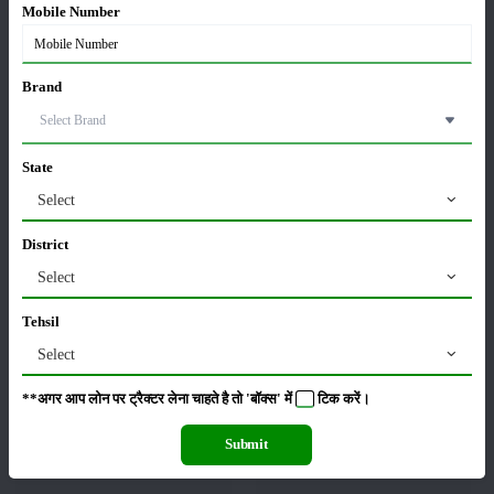
श्रेणी
Mobile Number
Brand
फसल
भंडारण
State
Select
District
कीटनाशक
पशुपालन
Select
Tehsil
Select
कृषि यंत्र
समाचार
**अगर आप लोन पर ट्रैक्टर लेना चाहते है तो 'बॉक्स' में
टिक
करें।
Submit