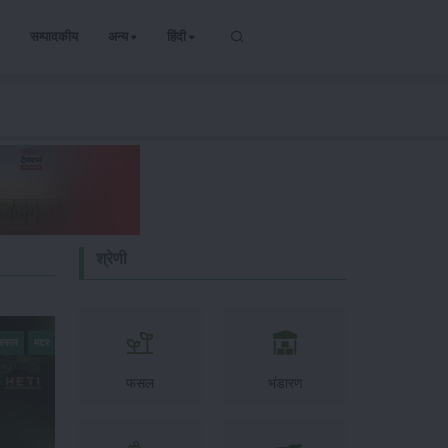
सम्पादकीय
अन्य
हिंदी
श्रेणी
य फसल
मटर
फसल
भंडारण