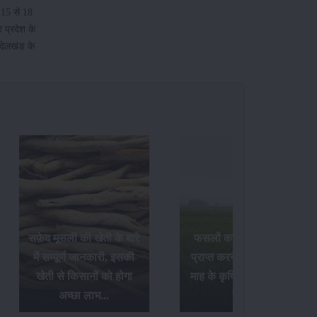
 15 से 18
 प्रदेश के
देलखंड के
फसलों का अधिक उत्पादन
Paddy Insects - धान की
प्राप्त करने के लिए अक्टूबर
फसल में लगने वाले पौध
माह के कृषि संबंधी आवश्यक
फुदके और तना छेदक किट के
कार्य...
नियंत्रण उपाय...