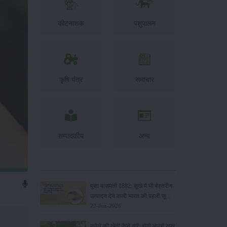
कीटनाशक
पशुपालन
कृषि यंत्र
समाचार
सम्पादकीय
अन्य
पूसा बासमती 1882: सूखे में भी बेहतरीन
उत्पादन देने वाली भारत की पहली सूखा-
सहिष्णु बासमती किस्म
22-Jun-2026
करेले की खेती कैसे करें: होगी लाखों रुपए