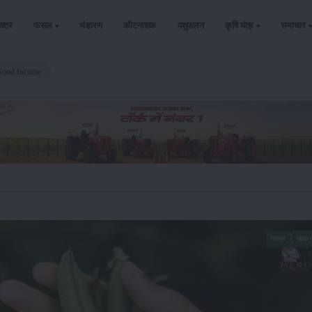
ैक्टर
फसल
भंडारण
कीटनाशक
पशुपालन
कृषि यंत्र
समाचार
Good Income
फसल
खाद्