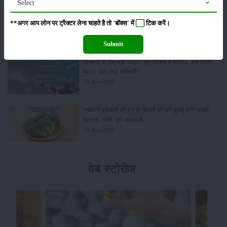
Select
Budget 2026: ‘भारत विस्तार’ से कृषि में डिजिटल और AI
**अगर आप लोन पर ट्रैक्टर लेना चाहते है तो 'बॉक्स' में
टिक
करें।
क्रांति की शुरुआत
01-Feb-2026
Submit
किसानों के लिए बड़ी सौगात: सूर्य योजना में बदलाव, अब सोलर
पंप पर 90% तक सब्सिडी!
23-Nov-2025
नवंबर में ब्रोकली की इन दो किस्मो की करें बुवाई होगी अच्छी
पैदावार - जानें, पूरी जानकारी
18-Nov-2025
वेब स्टोरीज