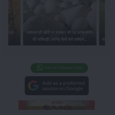
िलेगा 100
मशरूम की खेती पर सरकार की 10 लाख रुपये
की सब्सिडी: जानिए कैसे करें आवेदन...
फसल बीम
Join Our Whatsapp Group