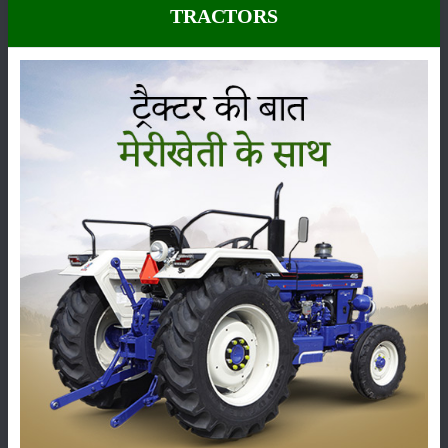
TRACTORS
कीटनाशक
पशुपालन
कृषि यंत्र
समाचार
सम्पादकीय
अन्य
लाड़ली बहना योजना की 36वीं किस्त जारी, करोड़ों महिलाओं के
खातों में पहुंचे 1500 रुपये
16-May-2026