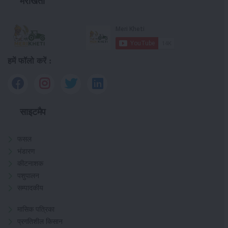
मेरीखेती
हमें फॉलो करें :
साइटमैप
फसल
भंडारण
कीटनाशक
पशुपालन
सम्पादकीय
मासिक पत्रिका
प्रगतिशील किसान