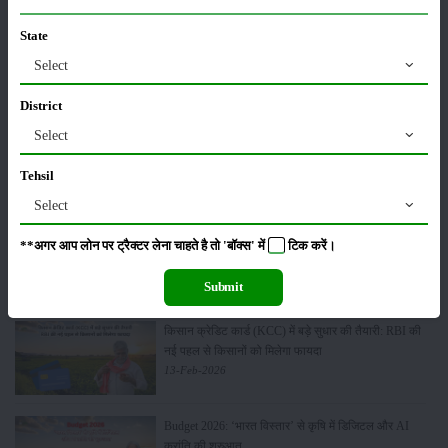
State
Sonalika Tractors Achieves Record Sales of 1,80,504
Select
Units in FY’26
02-Apr-2026
District
Select
मसूर की एमएसपी खरीद पर सरकार से मिली मंजूरी: किसानों को
मिली बड़ी राहत
Tehsil
28-Mar-2026
Select
पूसा कृषि विज्ञान मेला 2026: 25–27 फरवरी को आयोजन
**अगर आप लोन पर ट्रैक्टर लेना चाहते है तो 'बॉक्स' में
टिक
करें।
24-Feb-2026
Submit
किसान क्रेडिट कार्ड (KCC) में बड़े सुधार की तैयारी: RBI की
नई पहल से किसानों को मिलेगा फायदा
13-Feb-2026
Budget 2026: ‘भारत विस्तार’ से कृषि में डिजिटल और AI
क्रांति की शुरुआत