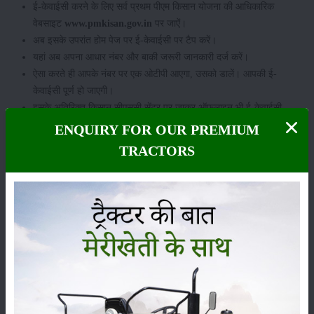
ई-केवाईसी करने के लिए सर्व प्रथम पीएम किसान योजना की आधिकारिक
वेबसाइट
www.pmkisan.gov.in
पर जाऐं।
अब इसके उपरांत होम पेज पर ई-केवाईसी पर टैप करें।
यहां अब अपना आधार नंबर और बाकी जरूरी जानकारी दर्ज करें।
ऐसा करते ही आपके नंबर पर एक ओटीपी आएगा, उसको डालें। आपकी ई-
केवाईसी पूर्ण हो जाएगी।
इसके अतिरिक्त किसान सीएससी सेंटर पर जाकर ऑफलाइन भी ई-केवाईसी
प्रक्रिया को संपन्न कर सकते हैं।
ENQUIRY FOR OUR PREMIUM
TRACTORS
श्रेणी
फसल
भंडारण