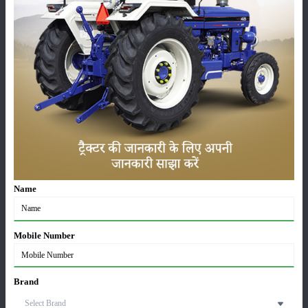
कीटनाशक
पशुपालन
कृषि यंत्र
समाचार
सम्पादकीय
अन्य
Name
लाड़ली बहना योजना की 36वीं किस्त जारी, करोड़ों महिलाओं के
खातों में पहुंचे 1500 रुपये
Mobile Number
16-May-2026
ट्रैक्टर बिक्री में महिंद्रा ने अप्रैल 2026 में दर्ज की 20% से
Brand
अधिक वृद्धि
01-May-2026