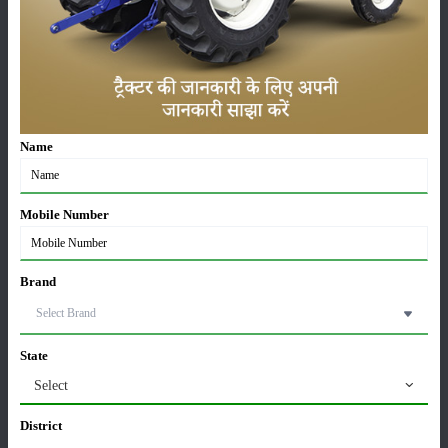
फसल
भंडारण
Name
कीटनाशक
पशुपालन
Mobile Number
Brand
कृषि यंत्र
समाचार
State
Select
सम्पादकीय
अन्य
District