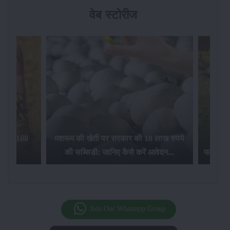
वेब स्टोरीज
िलेगा 100
मशरूम की खेती पर सरकार की 10 लाख रुपये
की सब्सिडी: जानिए कैसे करें आवेदन...
फसल बीम
Join Our Whatsapp Group