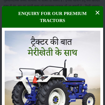
नुकसानदायक अथवा जानलेवा भी साबित हो सकता है। इनकी पहचान हेतु फल खरीदते
वक्त ही रंग, रूप एवं ऊपरी सतह को खुरचकर पहचान की जा सकती है। किसी धारदार
चीज अथवा नाखून से फल को रगड़ने तथा खुरचने के उपरांत सफेद रंग की परत या
ENQUIRY FOR OUR PREMIUM
पाउडर निकलने लगे तो समझ जाएं कि वैक्स का उपयोग किया गया है।
TRACTORS
वैक्स को हटाने का आसान तरीका
बाजार में मानकों पर आधारित वैक्स की कोटिंग वाले फलों के विक्रय हेतु अनुमति होती
है। इस वैक्स को हटाना को ज्यादा मुश्किल काम नहीं होता है, आप फलों को पहले
देखभाल करके ही खरीदें एवं घर लाकर गर्म जल से बेहतरीन रूप से धुलकर-कपड़ों से
साफ करके खाएं। बतादें, कि गर्म जल की वजह से वैक्स पिघल जाती है साथ ही
केमिकल भी फलों से निकल जाता है। यदि आप चाहें तो एक बर्तन में जल लेकर नींबू एवं
बेकिंग सोडा डालें और सब्जियों-फलों को इस पानी में छोड़ सकते हैं। कुछ देर के उपरांत
सब्जियों को बेहतर तरीके से रगड़कर साफ करें और खाएं। कुल मिलाकर फल-सब्जियों
को खरीदते वक्त एवं खाने से पूर्व सावधानियां जरूर बरतें। क्योंकि आजकल बाजार में
मिलावटखोर खूब मिलावटी सामान बाजार में शुद्ध बताकर बेच रहे हैं। इसलिए हमें बेहद
सावधान और जागरुक होने की आवश्यकता है। यदि आपको कोई गलत पदार्थ बेचता है
तो उसकी तुरंत शिकायत की जाए।
श्रेणी