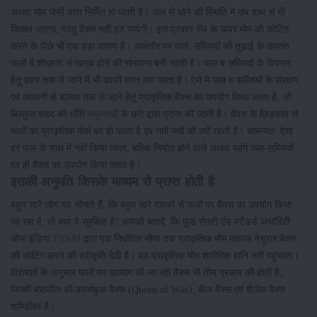
अथवा मोम जैसी परत निर्मित हो जाती है। जल से धोने की स्थिति में सेब हाथ से भी
फिसल जाएगा, परंतु वैक्स नहीं हट पायेगी। इस प्रकार सेब के ऊपर मोम की कोटिंग
करने के पीछे भी एक बड़ा कारण है। आमतौर पर फल, सब्जियों की तुड़ाई के उपरांत
फलों में शीघ्रता से खराब होने की संभावना बनी रहती है। फल व सब्जियों के विपणन
हेतु शहर तक ले जाने में भी काफी वक्त लग जाता है। ऐसे में फल व सब्जियों के संरक्षण
एवं आसानी से बाजार तक ले जाने हेतु प्राकृतिक वैक्स का उपयोग किया जाता है, जो
बिल्कुल शहद की भाँति
मधुमक्खी
के छत्ते द्वारा प्राप्त की जाती है। वैक्स के छिड़काव से
फलों का प्राकृतिक पोर्स बंद हो जाता है एवं नमी ज्यों की त्यों रहती है। सामन्यतः ऐसा
हर फल के साथ में नहीं किया जाता, बल्कि निर्यात होने वाले अथवा महंगे फल-सब्जियों
पर ही वैक्स का उपयोग किया जाता है।
इसकी अनुमति किसके माध्यम से प्राप्त होती है
बहुत सारे लोग यह सोचते हैं, कि बहुत सारे दशकों से फलों पर वैक्स का उपयोग किया
जा रहा है, तो क्या ये सुरक्षित है? आपको बतादें, कि फूड सेफ्टी एंड स्टैंडर्ड अथॉरिटी
ऑफ इंडिया
FSSAI
द्वारा एक निर्धारित सीमा तक प्राकृतिक मोम मतलब नेचुरल वैक्स
की कोटिंग करने की स्वीकृति देदी है। यह प्राकृतिक मोम शारीरिक हानि नहीं पहुंचाता।
विशेषज्ञों के अनुसार फलों पर उपयोग की जा रही वैक्स भी तीन प्रकार की होती है,
जिसमें ब्राजील की कार्नाबुआ वैक्स (Queen of Wax), बीज वैक्स एवं शैलेक वैक्स
शम्मिलित है।