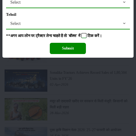
Select
Tehsil
लाड़ली बहना योजना की 36वीं किस्त जारी, करोड़ों महिलाओं के
खातों में पहुंचे 1500 रुपये
Select
16-May-2026
**अगर आप लोन पर ट्रैक्टर लेना चाहते है तो 'बॉक्स' में
टिक
करें।
ट्रैक्टर बिक्री में महिंद्रा ने अप्रैल 2026 में दर्ज की 20% से
Submit
अधिक वृद्धि
01-May-2026
Sonalika Tractors Achieves Record Sales of 1,80,504
Units in FY’26
02-Apr-2026
मसूर की एमएसपी खरीद पर सरकार से मिली मंजूरी: किसानों को
मिली बड़ी राहत
28-Mar-2026
पूसा कृषि विज्ञान मेला 2026: 25–27 फरवरी को आयोजन
24-Feb-2026