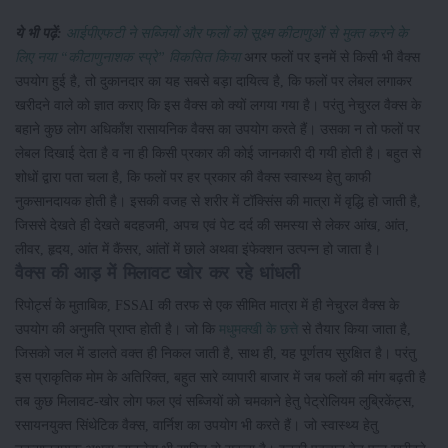
ये भी पढ़ें:
आईपीएफटी ने सब्जियों और फलों को सूक्ष्म कीटाणुओं से मुक्त करने के
लिए नया “कीटाणुनाशक स्प्रे” विकसित किया
अगर फलों पर इनमें से किसी भी वैक्स
उपयोग हुई है, तो दुकानदार का यह सबसे बड़ा दायित्व है, कि फलों पर लेबल लगाकर
खरीदने वाले को ज्ञात कराए कि इस वैक्स को क्यों लगया गया है। परंतु नेचुरल वैक्स के
बहाने कुछ लोग अधिकाँश रासायनिक वैक्स का उपयोग करते हैं। उसका न तो फलों पर
लेबल दिखाई देता है व ना ही किसी प्रकार की कोई जानकारी दी गयी होती है। बहुत से
शोधों द्वारा पता चला है, कि फलों पर हर प्रकार की वैक्स स्वास्थ्य हेतु काफी
नुकसानदायक होती है। इसकी वजह से शरीर में टॉक्सिंस की मात्रा में वृद्धि हो जाती है,
जिससे देखते ही देखते बदहजमी, अपच एवं पेट दर्द की समस्या से लेकर आंख, आंत,
लीवर, हृदय, आंत में कैंसर, आंतों में छाले अथवा इंफेक्शन उत्पन्न हो जाता है।
वैक्स की आड़ में मिलावट खोर कर रहे धांधली
रिपोर्ट्स के मुताबिक, FSSAI की तरफ से एक सीमित मात्रा में ही नेचुरल वैक्स के
उपयोग की अनुमति प्राप्त होती है। जो कि
मधुमक्खी के छत्ते
से तैयार किया जाता है,
जिसको जल में डालते वक्त ही निकल जाती है, साथ ही, यह पूर्णतय सुरक्षित है। परंतु
इस प्राकृतिक मोम के अतिरिक्त, बहुत सारे व्यापारी बाजार में जब फलों की मांग बढ़ती है
तब कुछ मिलावट-खोर लोग फल एवं सब्जियों को चमकाने हेतु पेट्रोलियम लुब्रिकेंट्स,
रसायनयुक्त सिंथेटिक वैक्स, वार्निश का उपयोग भी करते हैं। जो स्वास्थ्य हेतु