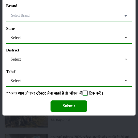
13-Jul-2026
Brand
मानसून में पशुओं की देखभाल: बारिश के मौसम में इन उपायों से
रखें मवेशियों को स्वस्थ
State
09-Jul-2026
Select
देशी बनाम विदेशी गाय: कौन है बेहतर और कैसे करें सही
District
पहचान?
Select
03-Jul-2026
Tehsil
बिजनेस आइडिया: ये 5 कृषि व्यवसाय देंगे बंपर मुनाफा
Select
14-May-2026
**अगर आप लोन पर ट्रैक्टर लेना चाहते है तो 'बॉक्स' में
टिक
करें।
Submit
कम खर्च में तैयार करें पशुओं का पौष्टिक चारा, दूध उत्पादन भी
बढ़ेगा
13-May-2026
दुग्ध स्वर्ण महोत्सव 2026: परंपरा, प्रगति और समृद्धि के 50 वर्ष