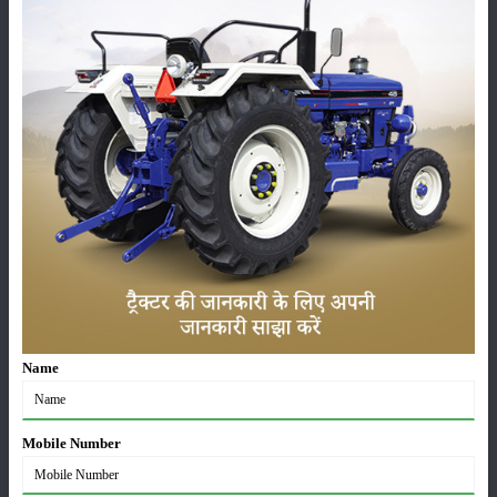
फसल
भंडारण
कीटनाशक
पशुपालन
कृषि यंत्र
समाचार
Name
सम्पादकीय
अन्य
Mobile Number
भारत की 10 प्रमुख देशी गायों की नस्लें: जानें विशेषताएं, दूध
उत्पादन क्षमता और पालन के फायदे