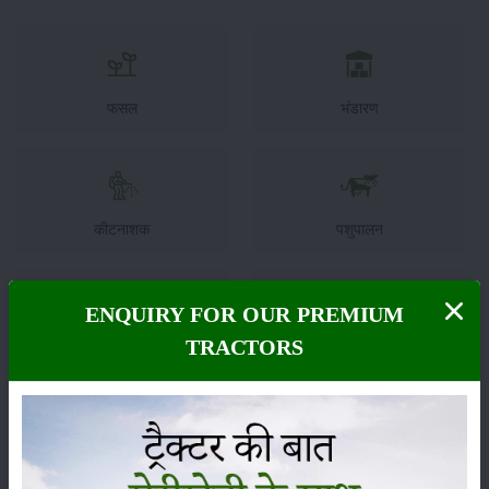
फसल
भंडारण
कीटनाशक
पशुपालन
ENQUIRY FOR OUR PREMIUM
TRACTORS
कृषि यंत्र
समाचार
सम्पादकीय
अन्य