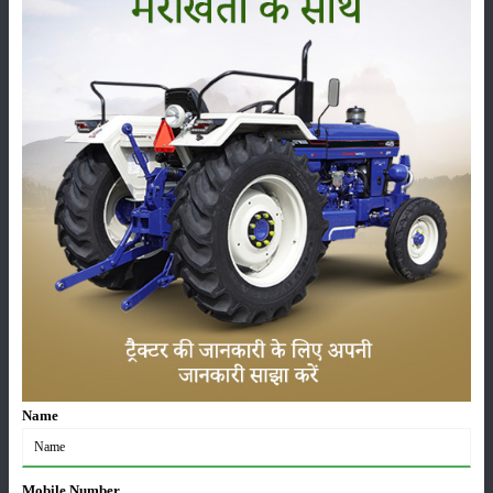
लाड़ली बहना योजना की 36वीं किस्त जारी, करोड़ों महिलाओं के
खातों में पहुंचे 1500 रुपये
16-May-2026
ट्रैक्टर बिक्री में महिंद्रा ने अप्रैल 2026 में दर्ज की 20% से
अधिक वृद्धि
01-May-2026
Sonalika Tractors Achieves Record Sales of 1,80,504
Units in FY’26
02-Apr-2026
मसूर की एमएसपी खरीद पर सरकार से मिली मंजूरी: किसानों को
मिली बड़ी राहत
Name
28-Mar-2026
पूसा कृषि विज्ञान मेला 2026: 25–27 फरवरी को आयोजन
Mobile Number