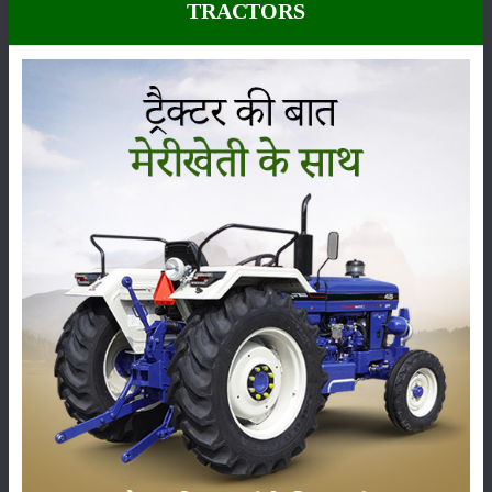
TRACTORS
कीटनाशक
पशुपालन
कृषि यंत्र
समाचार
सम्पादकीय
अन्य
भारत की 10 प्रमुख देशी गायों की नस्लें: जानें विशेषताएं, दूध
उत्पादन क्षमता और पालन के फायदे
13-Jul-2026
मानसून में पशुओं की देखभाल: बारिश के मौसम में इन उपायों से