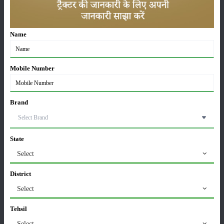
रखें मवेशियों को स्वस्थ
09-Jul-2026
Name
देशी बनाम विदेशी गाय: कौन है बेहतर और कैसे करें सही
पहचान?
03-Jul-2026
Mobile Number
बिजनेस आइडिया: ये 5 कृषि व्यवसाय देंगे बंपर मुनाफा
14-May-2026
Brand
कम खर्च में तैयार करें पशुओं का पौष्टिक चारा, दूध उत्पादन भी
State
बढ़ेगा
Select
13-May-2026
District
दुग्ध स्वर्ण महोत्सव 2026: परंपरा, प्रगति और समृद्धि के 50 वर्ष
Select
20-Apr-2026
Tehsil
Select