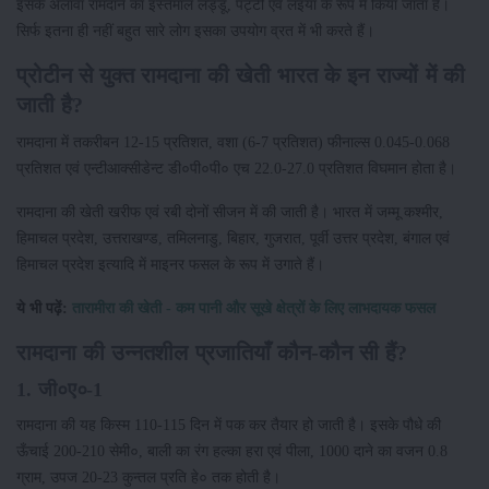
इसके अलावा रामदाने का इस्तेमाल लड्डू, पट्टी एवं लइया के रूप में किया जाता है।
सिर्फ इतना ही नहीं बहुत सारे लोग इसका उपयोग व्रत में भी करते हैं।
प्रोटीन से युक्त रामदाना की खेती भारत के इन राज्यों में की
जाती है?
रामदाना में तकरीबन 12-15 प्रतिशत, वशा (6-7 प्रतिशत) फीनाल्स 0.045-0.068
प्रतिशत एवं एन्टीआक्सीडेन्ट डी०पी०पी० एच 22.0-27.0 प्रतिशत विघमान होता है।
रामदाना की खेती खरीफ एवं रबी दोनों सीजन में की जाती है। भारत में जम्मू कश्मीर,
हिमाचल प्रदेश, उत्तराखण्ड, तमिलनाडु, बिहार, गुजरात, पूर्वी उत्तर प्रदेश, बंगाल एवं
हिमाचल प्रदेश इत्यादि में माइनर फसल के रूप में उगाते हैं।
ये भी पढ़ें:
तारामीरा की खेती - कम पानी और सूखे क्षेत्रों के लिए लाभदायक फसल
रामदाना की उन्नतशील प्रजातियाँ कौन-कौन सी हैं?
1. जी०ए०-1
रामदाना की यह किस्म 110-115 दिन में पक कर तैयार हो जाती है। इसके पौधे की
ऊँचाई 200-210 सेमी०, बाली का रंग हल्का हरा एवं पीला, 1000 दाने का वजन 0.8
ग्राम, उपज 20-23 कुन्तल प्रति हे० तक होती है।