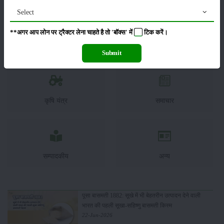
Select
**अगर आप लोन पर ट्रैक्टर लेना चाहते है तो 'बॉक्स' में
टिक
करें।
कीटनाशक
पशुपालन
Submit
कृषि यंत्र
समाचार
सम्पादकीय
अन्य
पूसा बासमती 1882: सूखे में भी बेहतरीन उत्पादन देने वाली
भारत की पहली सूखा-सहिष्णु बासमती किस्म
22-Jun-2026