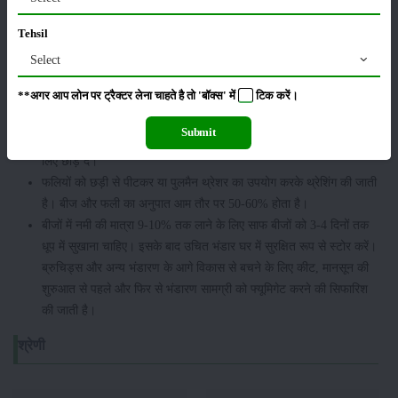
प्रतिकूल मौसम की स्थिति यानी बारिश और बादल छाए रहने वाला मौसम भी
कटाई के लिए ठीक नहीं होता है।
Tehsil
फसल काटने का सबसे अच्छा समय, जब बड़ी (80) प्रतिशत फलियाँ पूरी तरह
Select
पक जाती हैं।
**अगर आप लोन पर ट्रैक्टर लेना चाहते है तो 'बॉक्स' में
टिक
करें।
सही प्रकार के फसल कटाई उपकरण (दरांती) का प्रयोग न करना।
कटाई से पहले कीट संक्रमण से बचें।
Submit
काटने के बाद, यदि मौसम अनुमति देता है, तो कटे हुए तनों को खेत में सूखने के
लिए छोड़ दें।
फलियों को छड़ी से पीटकर या पुलमैन थ्रेशर का उपयोग करके थ्रेशिंग की जाती
है। बीज और फली का अनुपात आम तौर पर 50-60% होता है।
बीजों में नमी की मात्रा 9-10% तक लाने के लिए साफ बीजों को 3-4 दिनों तक
धूप में सुखाना चाहिए। इसके बाद उचित भंडार घर में सुरक्षित रूप से स्टोर करें।
ब्रुचिड्स और अन्य भंडारण के आगे विकास से बचने के लिए कीट, मानसून की
शुरुआत से पहले और फिर से भंडारण सामग्री को फ्यूमिगेट करने की सिफारिश
की जाती है।
श्रेणी