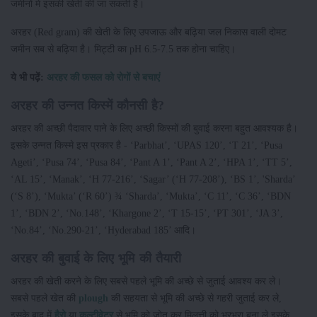
जमीनों में इसकी खेती की जा सकती है।
अरहर (Red gram) की खेती के लिए उपजाऊ और बढ़िया जल निकास वाली दोमट
जमीन सब से बढ़िया है। मिट्टी का pH 6.5-7.5 तक होना चाहिए।
ये भी पढ़ें:
अरहर की फसल को रोगों से बचाएं
अरहर की उन्नत किस्में कौनसी है?
अरहर की अच्छी पैदावार पाने के लिए अच्छी किस्मों की बुवाई करना बहुत आवश्यक है।
इसके उन्नत किस्मे इस प्रकार है - ‘Parbhat’, ‘UPAS 120’, ‘T 21’, ‘Pusa
Ageti’, ‘Pusa 74’, ‘Pusa 84’, ‘Pant A 1’, ‘Pant A 2’, ‘HPA 1’, ‘TT 5’,
‘AL 15’, ‘Manak’, ‘H 77-216’, ‘Sagar’ (‘H 77-208’), ‘BS 1’, 'Sharda’
(‘S 8’), ‘Mukta’ (‘R 60’) ¾ ‘Sharda’, ‘Mukta’, ‘C 11’, ‘C 36’, ‘BDN
1’, ‘BDN 2’, ‘No.148’, ‘Khargone 2’, ‘T 15-15’, ‘PT 301’, ‘JA 3’,
‘No.84’, ‘No.290-21’, ‘Hyderabad 185’ आदि।
अरहर की बुवाई के लिए भूमि की तैयारी
अरहर की खेती करने के लिए सबसे पहले भूमि की अच्छे से जुताई आवश्य कर ले।
सबसे पहले खेत की
plough
की सहयता से भूमि की अच्छे से गहरी जुताई कर ले,
इसके बाद में
हैरो
या
कल्टीवेटर
से भूमि को जोत कर मिलत्ती को भुरभुरा बना ले इसके