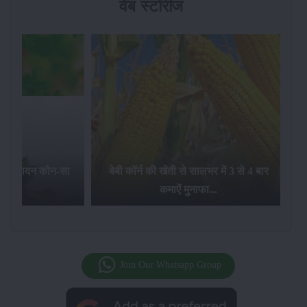
वेब स्टोरीज
का उत्पादन कौन-सा
बेबी कॉर्न की खेती से सालभर में 3 से 4 बार
है...
कमाऐं मुनाफा...
Join Our Whatsapp Group