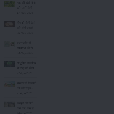
ग्वार की खेती कैसे
करें: जानें खेती का
सही समय और
17-May-2026
उन्नत किस्में
हींग की खेती कैसे
करें: होंगी लाखों
रुपए की कमाई
06-May-2026
बंजर जमीन में
अश्वगंधा की खेती
कैसे करें: सही
03-May-2026
तरीका, समय और
आधुनिक तकनीक
उन्नत तकनीकें
से चीकू की खेती
कैसे करें: जानें पूरी
27-Apr-2026
जानकारी
सरकार से किसानों
को बड़ी राहत -
बिना फार्मर
21-Apr-2026
रजिस्ट्रेशन के बेच
खरबूजे की खेती
सकेंगे गेहूं
गाजर
कैसे करें: कम समय
में ज्यादा मुनाफा
20-Apr-2026