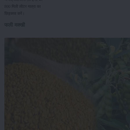
800 मिली लीटर मात्रा का
छिड़काव करें।
फली मक्खी