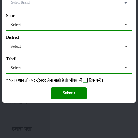
साइटमैप
State
Select
फसल
District
भंडारण
कीटनाशक
Select
पशुपालन
Tehsil
सम्पादकीय
Select
मासिक पत्रिका
प्रगतिशील किसान
**अगर आप लोन पर ट्रैक्टर लेना चाहते है तो 'बॉक्स' में
टिक
करें।
सरकारी योजनाएं
Submit
हमारे विशेषज्ञ
हमारे बारे में
हमारा पता