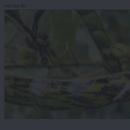
फली भेदक कीट