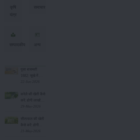
कृषि
समाचार
यंत्र
सम्पादकीय
अन्य
पूसा बासमती
1882: सूखे में भी
बेहतरीन उत्पादन
22-Jun-2026
देने वाली भारत की
करेले की खेती कैसे
पहली सूखा-सहिष्णु
करें: होगी लाखों
बासमती किस्म
रुपए की कमाई
29-May-2026
सीताफल की खेती
कैसे करें: होगी
लाखों रुपए की
21-May-2026
कमाई